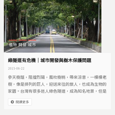
植物
開發
城市
綠隧道有危機｜城市開發與樹木保護問題
2015-06-22
參天樹蔭，阻擋烈陽，風吹樹梢，帶來涼意，一棵棵老
樹，像是排列的巨人，迎送來往的旅人，也成為生物的
家園。台灣有很多迷人綠色隧道，成為知名地景，但是
這些美麗綠隧道，卻面臨不同危機，讓老樹消失，記憶
閱讀更多
成空…