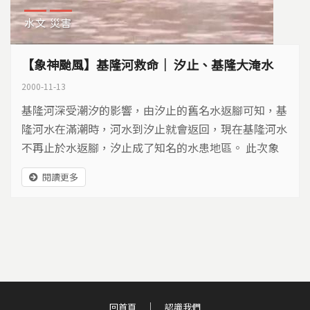
水文
災害
【象神颱風】基隆河救命｜ 汐止、基隆大淹水
2000-11-13
基隆河深受潮汐的影響，由汐止的舊名水返腳可知，基
隆河水在滿潮時，河水到汐止就會返回，現在基隆河水
不再止於水返腳，汐止成了知名的水患地區。 此次象
神颱風所夾帶的充沛雨量，使基隆、五堵、汐止地區因
閱讀更多
基隆河水暴漲而淹水，汐止地區甚至淹到三樓，也造成
前所未有的災情。根據官方說法，此次象神颱風所降的
雨量是兩百年洪水的頻率，而基隆河沿岸堤防在台北縣
的部份，只能防範一百年的洪水，再加上部份河段的工
程尚未完工，都是導致此次淹水的原凶。
回首頁
認識我們