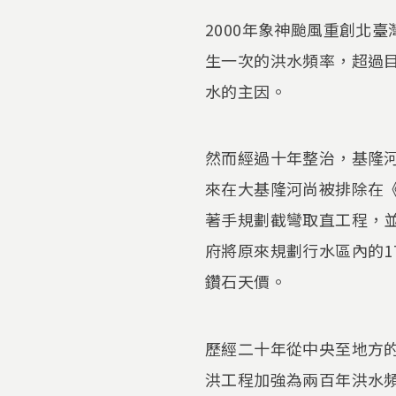
2000年象神颱風重創北
生一次的洪水頻率，超過
水的主因。
然而經過十年整治，基隆
來在大基隆河尚被排除在《
著手規劃截彎取直工程，並
府將原來規劃行水區內的1
鑽石天價。
歷經二十年從中央至地方
洪工程加強為兩百年洪水