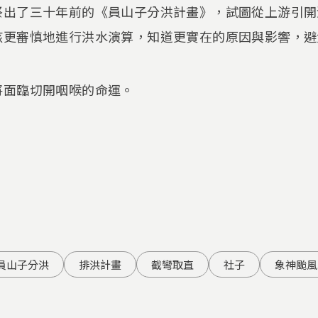
祭出了三十年前的《員山子分洪計畫》，試圖從上游引開
該更審慎地進行洪水演算，知道更實在的原因與影響，避
將面臨切開咽喉的命運。
員山子分洪
排洪計畫
截彎取直
社子
象神颱風