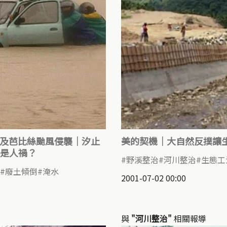
瑞伯及芭比絲颱風侵襲｜汐止
美的契機｜大自然反撲讓
是人禍？
野溪整治
河川整治
生態工
廢土傾倒
淹水
2001-07-02 00:00
與
"河川整治"
相關報導