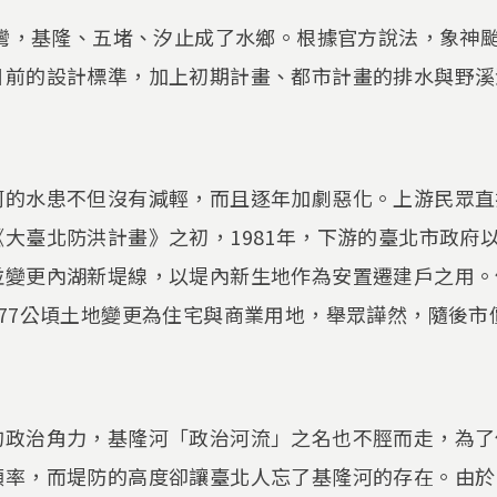
臺灣，基隆、五堵、汐止成了水鄉。根據官方說法，象神
目前的設計標準，加上初期計畫、都市計畫的排水與野溪
河的水患不但沒有減輕，而且逐年加劇惡化。上游民眾直
大臺北防洪計畫》之初，1981年，下游的臺北市政府
變更內湖新堤線，以堤內新生地作為安置遷建戶之用。但
77公頃土地變更為住宅與商業用地，舉眾譁然，隨後市
的政治角力，基隆河「政治河流」之名也不脛而走，為了
頻率，而堤防的高度卻讓臺北人忘了基隆河的存在。由於