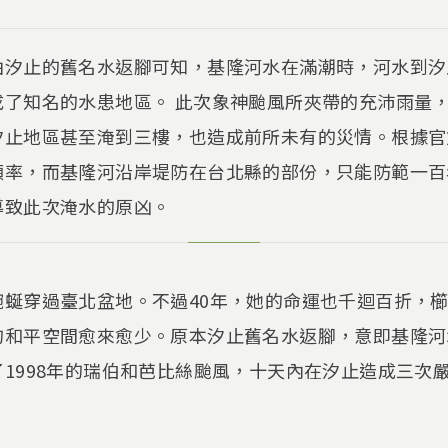
由汐止的舊名水返腳可知，基隆河水在滿潮時，河水到汐
成了知名的水患地區。 此次象神颱風所夾帶的充沛雨量
汐止地區甚至淹到三樓，也造成前所未有的災情。根據官
頻率，而基隆河沿岸堤防在台北縣的部份，只能防範一百
導致此次淹水的原凶。
蜿蜒穿過臺北盆地。不過40年，她的命運也千迴百折，
的和平空間愈來愈少。原本汐止舊名水返腳，意即基隆河
1998年的瑞伯和芭比絲颱風，十天內在汐止造成三次