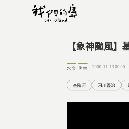
【象神颱風】基
您在這裡
2000-11-13 00:00
水文
災害
基隆河
河川整治