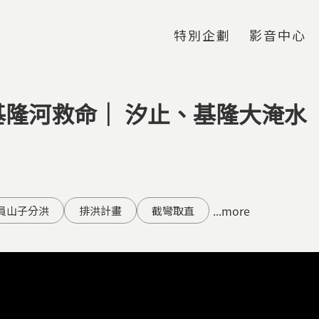
Jump to Main content
Jump to Navigation
特別企劃
影音中心
隆河救命｜ 汐止、基隆大淹水
...more
員山子分洪
排洪計畫
截彎取直