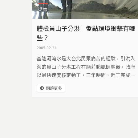
災害
體檢員山子分洪｜盤點環境衝擊有哪
些？
2005-02-21
基隆河淹水是大台北民眾痛苦的經驗，引洪入
海的員山子分洪工程在納莉颱風肆虐後，政府
以最快速度核定動工，三年時間，趕工完成一
條2.5公里的分洪道。民國93年三度提前啟
閱讀更多
用，雖然降低中下游淹水危機，大量挾帶黃泥
的淡水進入東海卻造成海洋生態危機。員山子
分洪對環境的衝擊有多大？至今沒有詳細的研
究報告，但提前分洪的經驗，卻突顯許多問
題。 基隆河由於自然排洪條件不佳，加上兩岸
人為開發與水爭地，...