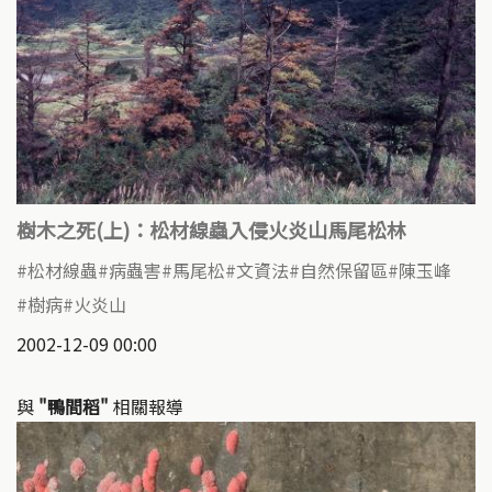
樹木之死(上)：松材線蟲入侵火炎山馬尾松林
松材線蟲
病蟲害
馬尾松
文資法
自然保留區
陳玉峰
樹病
火炎山
2002-12-09 00:00
與
"鴨間稻"
相關報導