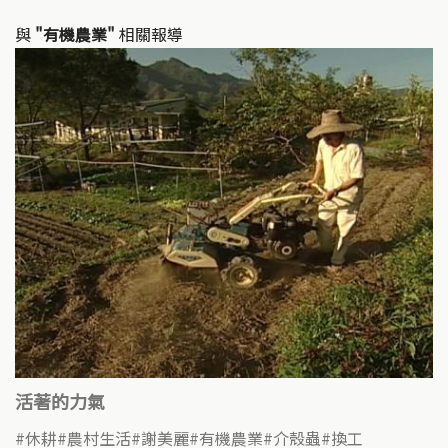
n
o
k
o
與
"有機農業"
相關報導
k
活著的力氣
休耕
農村生活
謝美麗
有機農業
介殼蟲
換工