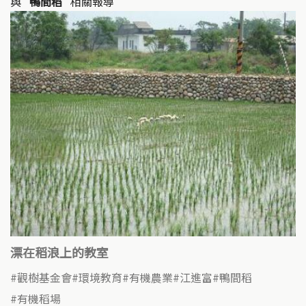
與
"鴨間稻"
相關報導
漂在稻浪上的教室
觀樹基金會
環境教育
有機農業
江進富
鴨間稻
有機稻場