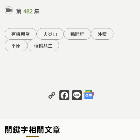
第
482
集
有機農業
火炎山
鴨間稻
沖積
平原
稻鴨共生
C
F
Li
o
a
n
p
c
e
y
e
關鍵字相關文章
Li
b