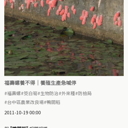
福壽螺養不得｜養殖生產急喊停
福壽螺
筊白筍
生物防治
外來種
防檢局
台中區農業改良場
鴨間稻
2011-10-19 00:00