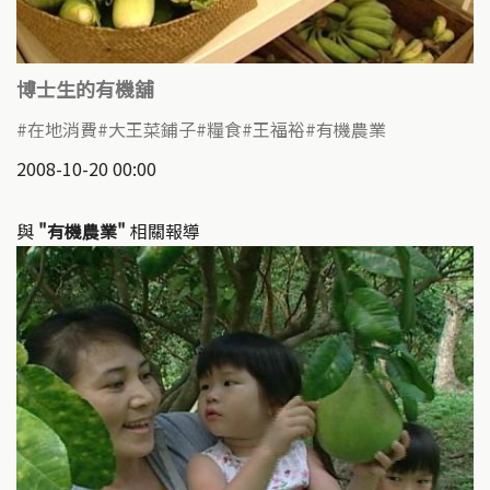
博士生的有機舖
在地消費
大王菜鋪子
糧食
王福裕
有機農業
2008-10-20 00:00
與
"有機農業"
相關報導