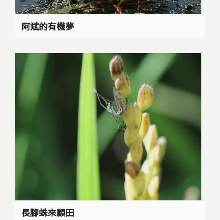
阿斌的有機夢
長腳蛛來顧田