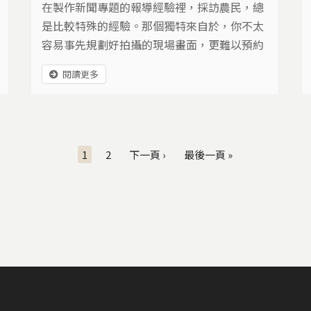
在製作新聞專題的報導經驗裡，採訪農民，總
是比較特殊的經驗。那個獨特來自於，你不太
容易事先規劃好拍攝的現場畫面，更難以預約
農民可接受採訪的時間與問題，因為對農民來
閱讀更多
說，在現實生活裡，土地最大，下田最重要。
什麼節氣該做什麼農事，像是打田、引水、插
秧、除草、除蟲害，或是收割、打穀、曬穀、
等待好價錢，沒有一件事情可以被耽誤，一旦
1
2
下一頁 ›
最後一頁 »
出差錯，一季的收成就很有可能付諸流水，尤
其，在這農業萎縮的時代…