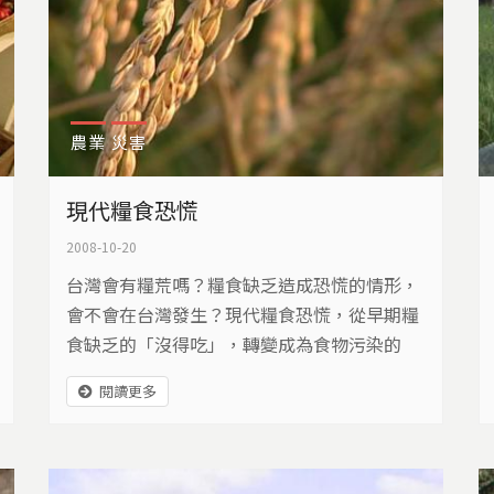
農業
災害
現代糧食恐慌
2008-10-20
台灣會有糧荒嗎？糧食缺乏造成恐慌的情形，
會不會在台灣發生？現代糧食恐慌，從早期糧
食缺乏的「沒得吃」，轉變成為食物污染的
「不敢吃」，它以雙重面貌現身社會，形成的
閱讀更多
原因交錯複雜，一些充滿危機的訊息，已經在
我們身邊出現，只是我們忽略，不知潛藏的隱
憂...