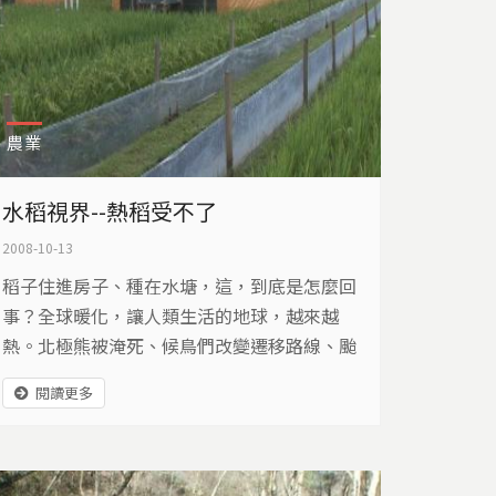
農業
水稻視界--熱稻受不了
2008-10-13
稻子住進房子、種在水塘，這，到底是怎麼回
事？全球暖化，讓人類生活的地球，越來越
熱。北極熊被淹死、候鳥們改變遷移路線、颱
風威力越來越強、集中雨量一再創新高，現
閱讀更多
在，連人類的主要糧食-稻米，也直接受到影
響。像是亞洲地勢偏低的水田，去年因為淹水
造成的損失，保守估計就高達10億美元，而南
半球的澳洲，連續三年異常的乾旱，也使得稻