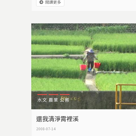
閱讀更多
勞」，不到半世紀，一個國家的變化，竟然如
此之大！在菲律賓，農民佔總人口數的五成，
耕地也超過全國面積的一半，這個國家的停滯
與困境，在在都跟農業發展息息相關，要真正
深入菲律賓，非得到農村走一趟。
水文
農業
公害
還我清淨霄裡溪
2008-07-14