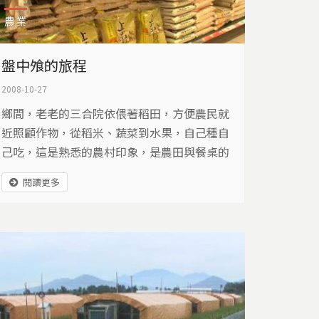
農業
盤中飧的旅程
2008-10-27
鄉間，老老的三合院依偎著稻田，方便農民就
近照顧作物，從稻米、蔬菜到水果，自己種自
己吃，這是熟悉的農村印象，是農田與餐桌的
最短距離。隨著工商業發展，大量人口聚居都
閱讀更多
市，農田與餐桌的距離拉開了，糧食展開漫長
旅行...