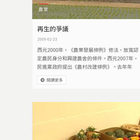
農業
再生的爭議
2009-02-23
西元2000年，《農業發展條例》修法，放寬認
定農民身分和興建農舍的條件。西元2007年，
民進黨政府提出《農村改建條例》。去年年
底，剛上任的國民黨政府再提《農村再生條
閱讀更多
例》。近十年來，每次的修法和立法，大家都
說要讓農村活起來。可是，農村活過來了嗎？
農業需要的，是政府花錢蓋設施？還是提升產
業競爭力？農民期待的，是地價上揚？還是恢
復優良生產環境？已經一讀通過的《農再條
例》，鎖定農地整合、...