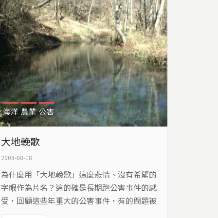
米產量下降40%。種種現象，讓研究稻米的科
學家們，也跟著緊張起來了！我們要如何抗
暖、維繫穩定的糧食供應呢？
海洋
農業
公害
大地輓歌
2008-08-18
為什麼用「大地輓歌」這麼悲情、沒有希望的
字眼作為片名？這的確是長期跑公害事件的感
受，回顧這些年重大的公害事件，有的問題被
解決了，有的則是以最悲哀，卻也是不得不的