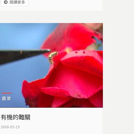
閱讀更多
結果收場，像香山綠牡蠣，我們只能選擇放棄
這片海岸。選擇鎘米和綠牡蠣作為主題，因為
它在台灣公害史上，代表著土地與海岸的主要
問題，也希望藉著回顧這段歷史，讓我們前瞻
未來。
農業
有機的難關
2008-05-19