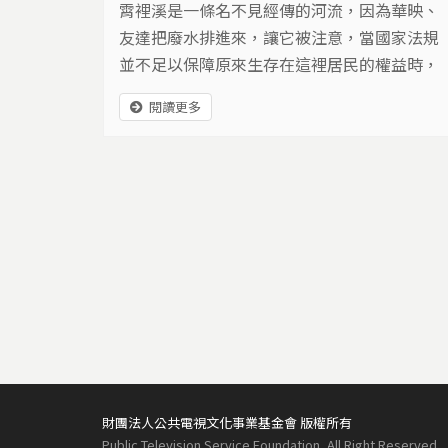
霄裡溪是一條名不見經傳的河流，因為華映、
友達把廢水排進來，讓它被注意，當國家法規
並不足以保障原來生存在這裡居民的權益時，
就應該被檢討。台灣很小，有多少的好山好水
閱讀更多
好土地可以這樣被犧牲？把土地、水源都毀
了，住在這塊土地上的人還能平安嗎？
頁面
財團法人公共電視文化事業基金會 版權所有
Public Television Service Foundation, All Right Reserved