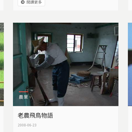
閱讀更多
可是反觀過去一年，有三十幾個國家，因為糧
食不足而社會動盪、甚至陷入內戰，有超過十
億人口天天餓著肚子上床，更讓人震驚的是，
一年來，平均每天有兩萬五千多個，應該快樂
成長的孩子，卻死於飢餓和營養不良，生活在
台灣的我們，能獨善其身嗎？
農業
老農飛鳥物語
2008-06-23