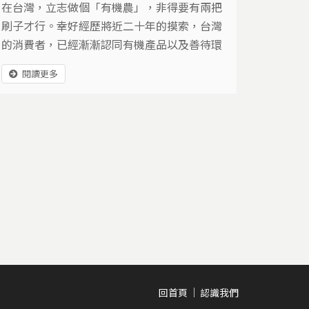
在台灣，立志做個「有機農」，非得要有兩把
刷子才行。幸好經歷將近二十年的摸索，台灣
的消費者，已經漸漸認同有機產品以及善待環
境的理念。不過，自從政府宣布2008年為農業
閱讀更多
安全年，全面推廣產銷履歷制度後，有機農民
再度面臨考驗。原本是讓消費者了解農產品的
生產過程，提供國人安全健康的飲食環境，可
是，制度不健全、驗證費用過高，再加上政府
提出的有機規範，又不符合台灣的亞熱帶氣
候，遇到這樣的窘境，有機農民們該怎麼辦？
回首頁
認識我們