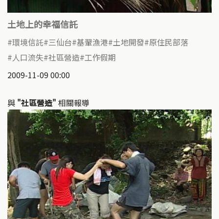
土地上的幸福信託
環境信託
三仙台
基翬漁港
土地開發
原住民部落
人口流失
社區營造
工作假期
2009-11-09 00:00
與
"社區營造"
相關報導