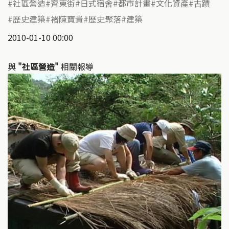
社區營造
齊東街
日式宿舍
都市計畫
文化資產
古蹟
歷史建築
褚陳寶貴
歷史聚落
建築
2010-01-10 00:00
與
"社區營造"
相關報導