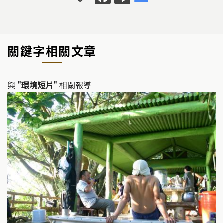
o
a
n
p
c
e
y
e
關鍵字相關文章
Li
b
n
o
k
o
與
"環境短片"
相關報導
k