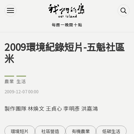
Jump to Main content
Jump to Navigation
每週一晚間十點
2009環境紀錄短片-五魁社區
您在這裡
米
農業
生活
2009-12-07 00:00
製作團隊 林煥文 王貞心 李明彥 洪嘉鴻
環境短片
社區營造
有機農業
低碳生活