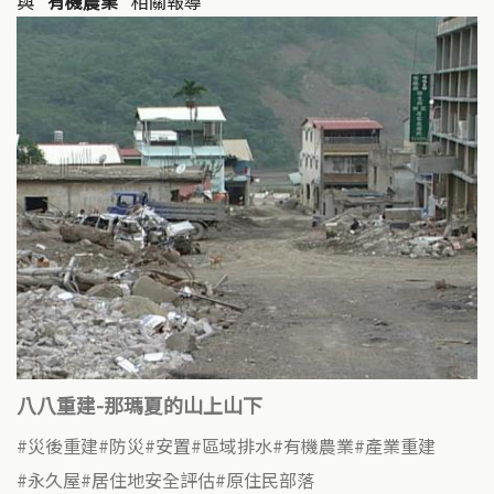
與
"有機農業"
相關報導
八八重建-那瑪夏的山上山下
災後重建
防災
安置
區域排水
有機農業
產業重建
永久屋
居住地安全評估
原住民部落