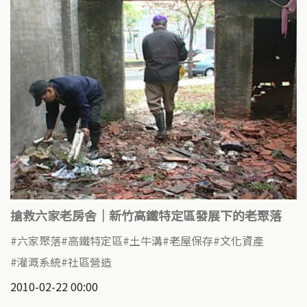
搶救六家老房舍｜新竹高鐵特定區發展下的老聚落
六家聚落
高鐵特定區
土牛溝
老屋保存
文化資產
灌溉系統
社區營造
2010-02-22 00:00