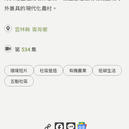
外兼具的現代化農村。
雲林縣
崙背鄉
第
534
集
環境短片
社區營造
有機農業
低碳生活
五魁社區
C
F
Li