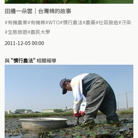
田邊一朵雲｜台灣棉的故事
有機農業
有機棉
WTO
慣行農法
農藥
社區營造
汙染
生態旅遊
農民大學
2011-12-05 00:00
與
"慣行農法"
相關報導