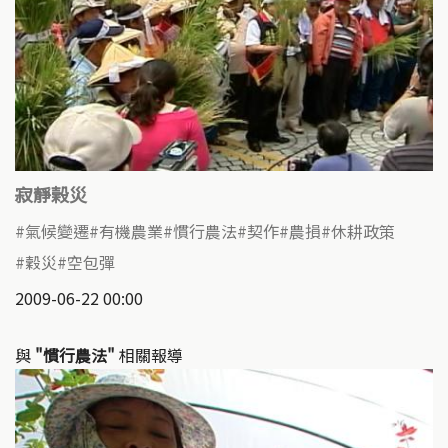
寂靜榖災
氣候變遷
有機農業
慣行農法
契作
農損
休耕政策
穀災
空包彈
2009-06-22 00:00
與
"慣行農法"
相關報導