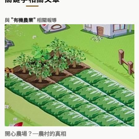
Li
b
n
o
k
o
與
"有機農業"
相關報導
k
開心農場？─農村的真相