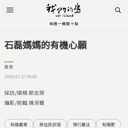
Jump to Main content
Jump to Navigation
每週一晚間十點
石磊媽媽的有機心願
您在這裡
農業
2009-07-27 00:00
採訪/撰稿 郭志榮
攝影/剪輯 陳添寶
有機農業
原住民部落
慣行農法
有機肥