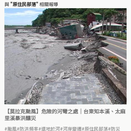
與
"原住民部落"
相關報導
【莫拉克颱風】危險的河彎之處｜台東知本溪、太麻
里溪暴洪釀災
颱風
防洪頻率
還地於河
河岸變遷
原住民部落
防災