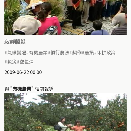
寂靜榖災
氣候變遷
有機農業
慣行農法
契作
農損
休耕政策
穀災
空包彈
2009-06-22 00:00
與
"有機農業"
相關報導