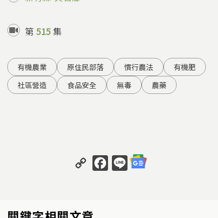
第
515
集
有機農業
原住民部落
慣行農法
有機肥
社區營造
食品安全
無毒
農藥
C
F
Li
o
a
n
p
c
e
y
e
關鍵字相關文章