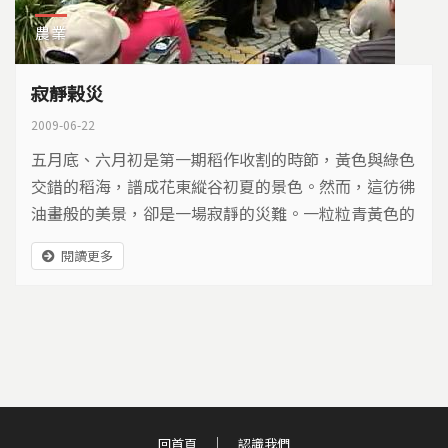
農業
寂靜榖災
2009-06-22
五月底、六月初是第一期稻作收割的時節，黃色與綠色
交錯的稻海，譜成花東縱谷初夏的景色。然而，這彷彿
油畫般的美景，卻是一場寂靜的災難。一粒粒青黃色的
稻穗，竟然都是沒有米的空殼。農民忍不住問，這是老
閱讀更多
天爺開的玩笑嗎？
回首頁
認識我們