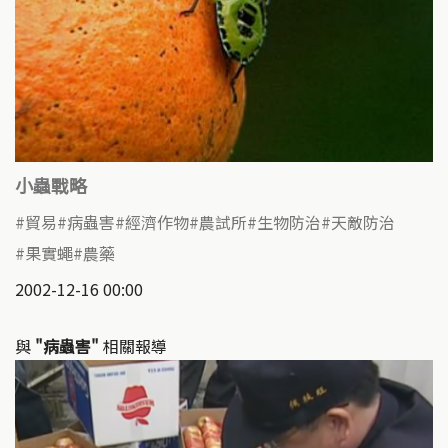
小蟲戰略
貿易
病蟲害
經濟作物
農試所
生物防治
天敵防治
果實蠅
農藥
2002-12-16 00:00
與
"病蟲害"
相關報導