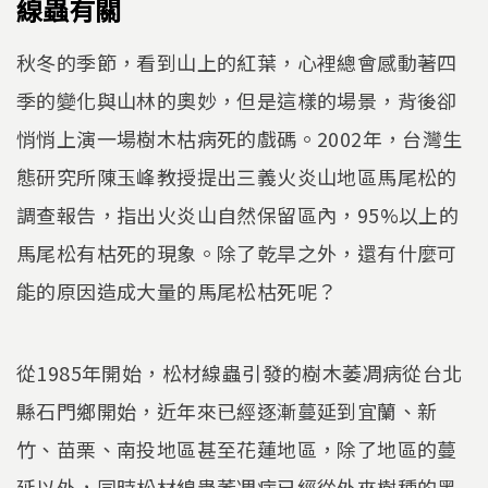
線蟲有關
秋冬的季節，看到山上的紅葉，心裡總會感動著四
季的變化與山林的奧妙，但是這樣的場景，背後卻
悄悄上演一場樹木枯病死的戲碼。2002年，台灣生
態研究所陳玉峰教授提出三義火炎山地區馬尾松的
調查報告，指出火炎山自然保留區內，95%以上的
馬尾松有枯死的現象。除了乾旱之外，還有什麼可
能的原因造成大量的馬尾松枯死呢？
從1985年開始，松材線蟲引發的樹木萎凋病從台北
縣石門鄉開始，近年來已經逐漸蔓延到宜蘭、新
竹、苗栗、南投地區甚至花蓮地區，除了地區的蔓
延以外，同時松材線蟲萎凋病已經從外來樹種的黑