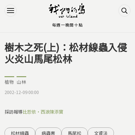
Jump to Main content
Jump to Navigation
每週一晚間十點
樹木之死(上)：松材線蟲入侵
您在這裡
火炎山馬尾松林
植物
山林
2002-12-09 00:00
採訪報導
比恕依‧西浪
陳添寶
松材線蟲
病蟲害
馬尾松
文資法