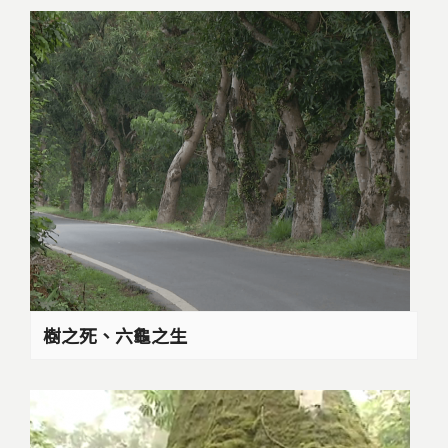
樹之死、六龜之生