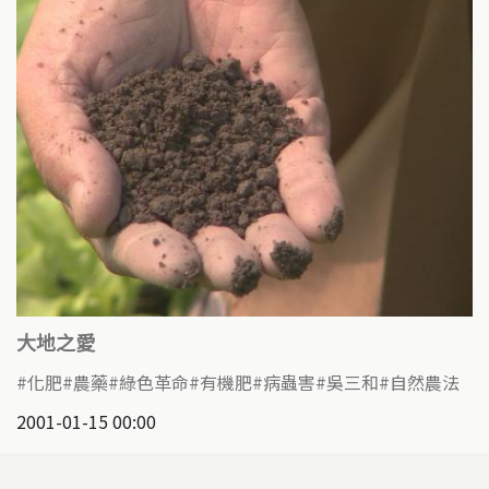
大地之愛
化肥
農藥
綠色革命
有機肥
病蟲害
吳三和
自然農法
2001-01-15 00:00