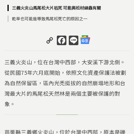
三義火炎山馬尾松大片枯死 可能與松材線蟲有關
乾旱也可能是導致馬尾松死亡的原因之一
C
F
Li
o
a
n
p
c
e
三義火炎山，位在台灣中西部，大安溪下游北側。
y
e
從民國75年六月底開始，依照文化資產­保護法被劃
Li
b
為自然保留區，區內光禿挺拔的自然崩塌地形和台
n
o
k
o
灣最大片的馬尾松天然林是兩­個主要被保護的對
k
象。
苗栗縣三義鄉火炎山，位於台灣中西部，原本是礫