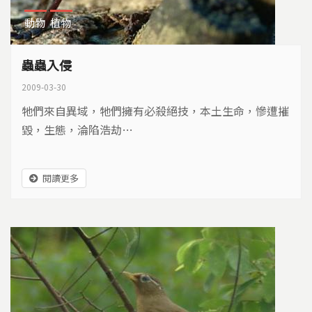
動物
植物
蟲蟲入侵
2009-03-30
牠們來自異域，牠們擁有必殺絕技，本土生命，慘遭摧
毀，生態，淪陷浩劫…
閱讀更多