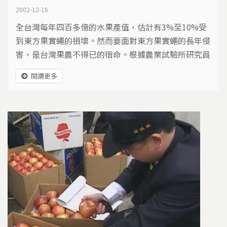
2002-12-16
全台灣每年四百多億的水果產值，估計有3%至10%受
到東方果實蠅的損壞。然而要面對東方果實蠅的長年侵
害，是台灣果農不得已的宿命。根據農業試驗所研究員
鄭允表示，早在日據時代就已經鑑定出，東方果實蠅是
閱讀更多
台灣的本地種昆蟲。從民國50年代，果農已沿用國外研
發出用甲基丁香油誘殺東方果實蠅雄蟲，以降低牠的族
群密度，而這也是至今最有效的方法。