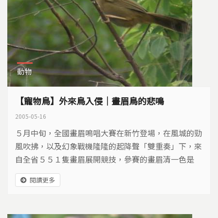
動物
【寵物鳥】外來鳥入侵｜畫眉鳥的悲鳴
2005-05-16
５月中旬，全國畫眉鳴唱大賽在新竹登場，在風城的勁
風吹拂，以及幻象戰機隆隆的起降聲「雙重奏」下，來
自全省５５１隻畫眉展開競技，參賽的畫眉清一色是
「大陸畫眉」。在鳥友們眼中畫眉鳴唱「叫」勁是年度
閱讀更多
盛事。