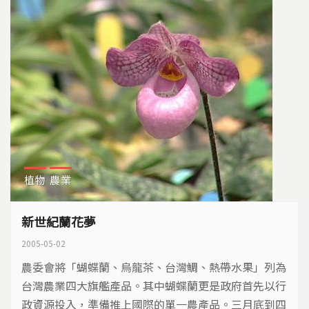
植物
農業
新世紀蘭花夢
2005-05-02
農委會將「蝴蝶蘭、烏龍茶、台灣鯛、熱帶水果」列為
台灣農業四大旗艦產品。其中蝴蝶蘭更是政府首先以行
政資源投入，準備推上國際的單一農產品。三月底到四