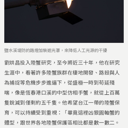
鹽水溪堤防的路燈加裝遮光罩，來降低人工光源的干擾
劉烘昌投入陸蟹研究，至今將近三十年，他在研究
生涯中，看著許多陸蟹族群在棲地開發、路殺與人
為捕捉等危機步步進逼下，從盛極一時到苟延殘
喘，像是恆春港口溪的中型仿相手蟹，就從上百萬
隻銳減到僅剩約五千隻。他希望台江一帶的陸蟹保
育，可以持續受到重視：「畢竟這裡凶狠圓軸蟹的
體型，跟世界各地陸蟹保護區相比都是數一數二。