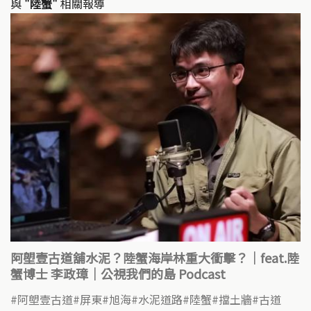
與
"陸蟹"
相關報導
阿塱壹古道舖水泥？陸蟹海岸林重大衝擊？｜feat.陸
蟹博士 李政璋｜公視我們的島 Podcast
阿塱壹古道
屏東
旭海
水泥道路
陸蟹
擋土牆
古道