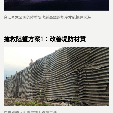
台江國家公園的陸蟹要爬越高聳的堤岸才能抵達大海
搶救陸蟹方案1：改善堤防材質
在光滑的水泥堤岸加上鏝抹工法