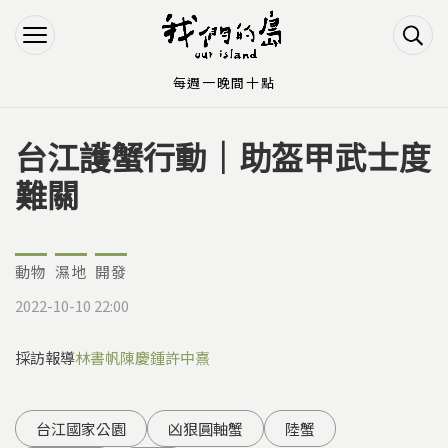
Jump to Main content
Jump to Navigation
每週一晚間十點
台江護蟹行動｜助盔甲武士度
您在這裡
難關
動物
濕地
開發
2022-10-10 22:00
採訪報導
林書帆
陳慶鍾
許中熹
台江國家公園
凶狠圓軸蟹
陸蟹