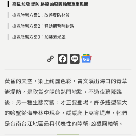
盜獵 垃圾 堤防 路殺 凶狠圓軸蟹重重難關
搶救陸蟹方案1：改善堤防材質
搶救陸蟹方案2：釋幼期暫時封路
搶救陸蟹方案3：加裝遮光罩
C
F
Li
o
a
n
p
c
e
黃昏的天空，染上絢麗色彩，曾文溪出海口的青草
y
e
崙堤防，是欣賞夕陽的熱門地點，不過夜幕降臨
Li
b
後，另一種生態奇觀，才正要登場。許多體型碩大
n
o
k
o
的螃蟹從海岸林中現身，緩緩爬上高聳堤岸，牠們
k
是台南台江地區最具代表性的陸蟹-凶狠圓軸蟹。