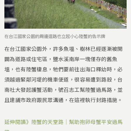
在台江國家公園的周邊道路也立起小心陸蟹的告示牌
在台江國家公園外，許多魚塭、樹林已經逐漸被開
闢為道路或住宅區，鹽水溪南岸一塊僅存的舊魚
塭，也有陸蟹棲息，牠們要前往出海口釋幼時，必
須越過緊鄰河堤的機車便道，很容易遭到路殺，台
南社大發起護蟹活動，號召志工幫陸蟹過馬路，並
且建議市政府跟民眾溝通，在這裡執行封路措施。
延伸閱讀》陸蟹的天堂路｜幫助抱卵母蟹平安過馬