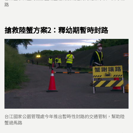
路
搶救陸蟹方案2：釋幼期暫時封路
台江國家公園管理處今年推出暫時性封路的交通管制，幫助陸
蟹過馬路