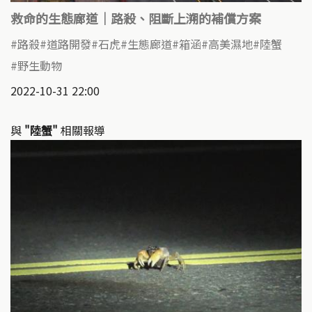
救命的生態廊道｜路殺、阻斷上溯的補償方案
路殺
道路開發
石虎
生態廊道
箱涵
高美濕地
陸蟹
野生動物
2022-10-31 22:00
與
"陸蟹"
相關報導