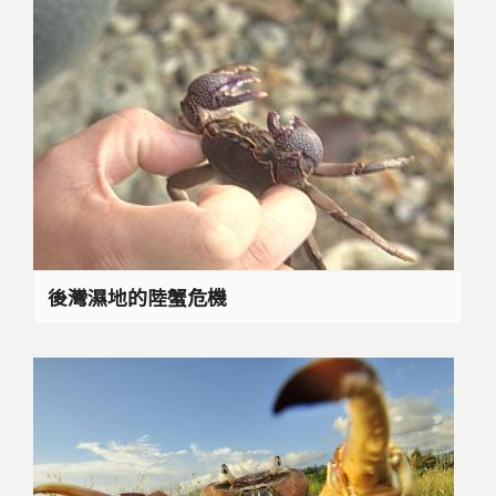
後灣濕地的陸蟹危機