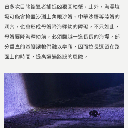
曾多次目睹盜獵者捕捉凶狠圓軸蟹，此外，海漂垃
圾可能會掩蓋沙灘上角眼沙蟹、中華沙蟹等陸蟹的
洞穴，也會形成母蟹降海釋幼的障礙。不只如此，
母蟹要降海釋幼前，必須翻越一道長長的海堤，部
分垂直的基腳讓牠們難以攀爬，因而拉長逗留在路
面上的時間，提高遭遇路殺的風險。