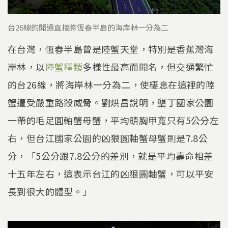
台26線的開通直接將恆春半島的海岸林一分為二
在台灣，恆春半島曾是陸蟹天堂，特別是香蕉灣海
岸林，以
陸蟹種類
多樣性最高而聞名，但交通繁忙
的台26線，將海岸林一分為二，使棲息在這裡的陸
蟹遭受嚴重路殺威脅。劉烘昌說明，墾丁國家公園
一帶的毛足圓軸蟹母蟹，平均頭胸甲寬只有5公分左
右，但台江國家公園的凶狠圓軸蟹母蟹則是7.8公
分，「5公分跟7.8公分的差別，就是平均壽命相差
十五年左右，這表示台江的凶狠圓軸蟹，可以平安
長到很大的體型。」