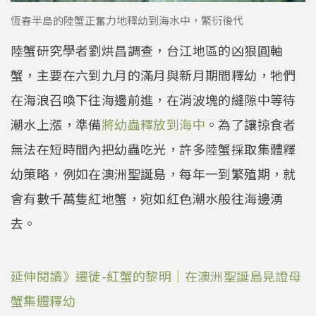
恆春半島的陸蟹正奮力地釋幼到海水中，繁衍後代
陸蟹研究學者劉烘昌調查，台江地區的凶狠圓軸
蟹，主要在六到九月的滿月與新月期間釋幼，牠們
在海浪召喚下往海邊前進，在消波塊的縫隙中等待
潮水上漲，準備
將幼蟲釋放到海中
。為了讓掠食者
無法在短時間內把幼蟲吃光，許多陸蟹採取集體釋
幼策略，例如在澳洲聖誕島，每年一到繁殖期，就
會有數千萬隻紅地蟹，宛如紅色潮水般往海邊湧
去。
延伸閱讀》遷徙-紅蟹的黎明｜在澳洲聖誕島見證母
蟹集體釋幼