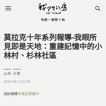
Jump to Main content
Jump to Navigation
每週一晚間十點
莫拉克十年系列報導-我眼所
您在這裡
見即是天地：重建記憶中的小
林村、杉林社區
山林
災害
2019-08-12 22:00
採訪報導
李慧宜
葉鎮中