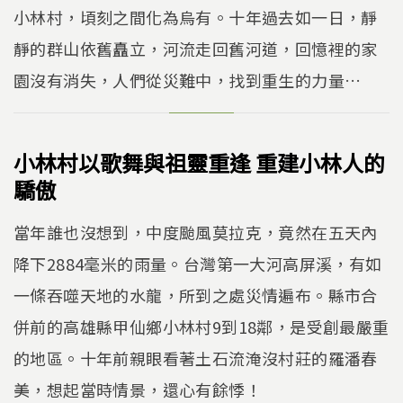
小林村，頃刻之間化為烏有。十年過去如一日，靜
n
o
k
o
靜的群山依舊矗立，河流走回舊河道，回憶裡的家
k
園沒有消失，人們從災難中，找到重生的力量…
小林村以歌舞與祖靈重逢 重建小林人的
驕傲
當年誰也沒想到，中度颱風莫拉克，竟然在五天內
降下2884毫米的雨量。台灣第一大河高屏溪，有如
一條吞噬天地的水龍，所到之處災情遍布。縣市合
併前的高雄縣甲仙鄉小林村9到18鄰，是受創最嚴重
的地區。十年前親眼看著土石流淹沒村莊的羅潘春
美，想起當時情景，還心有餘悸！