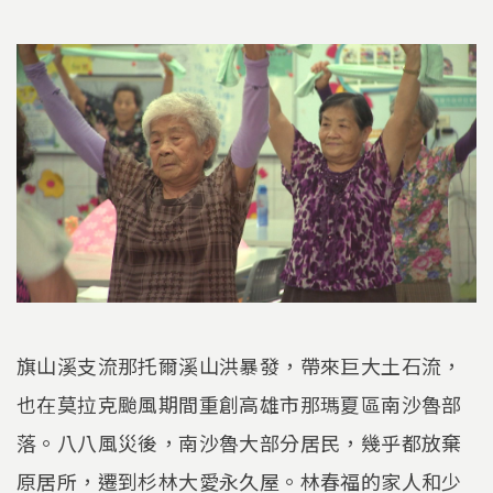
旗山溪支流那托爾溪山洪暴發，帶來巨大土石流，
也在莫拉克颱風期間重創高雄市那瑪夏區南沙魯部
落。八八風災後，南沙魯大部分居民，幾乎都放棄
原居所，遷到杉林大愛永久屋。林春福的家人和少