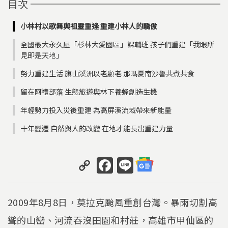
目次
小林村以歌舞與祖靈重逢 重建小林人的驕傲
全國最大永久屋「杉林大愛園區」課輔班 孩子們重建「我眼所
見即是天地」
努力重建生活 旗山溪洲以老顧老 那瑪夏南沙魯共煮共食
留在阿禮部落 生態旅遊與林下養蜂創造生機
年輕勢力投入災後重建 為高屏溪流域帶來新能量
十年變遷 自然與人的改變 在地才能長出重建力量
C
F
Li
o
a
n
p
c
e
2009年8月8日，莫拉克颱風重創台灣。暴雨切割高
y
e
聳的山巒、河流吞沒田園和村莊，高雄市甲仙區的
Li
b