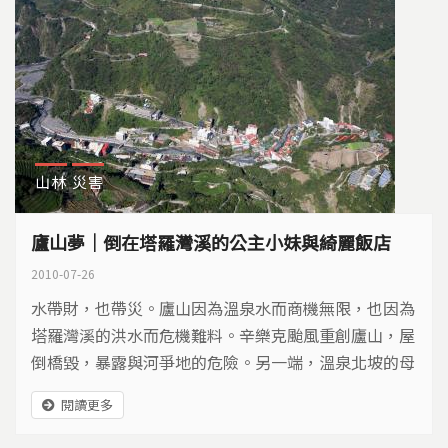
山林
災害
廬山夢｜倒在塔羅灣溪的公主小妹與綺麗飯店
2010-07-26
水帶財，也帶災。廬山因為溫泉水而商機無限，也因為
塔羅灣溪的洪水而危機難料。辛樂克颱風重創廬山，屋
倒橋毀，暴露與河爭地的危險。另一端，溫泉北坡的母
安山岩體持續滑動，潛藏巨大危機。大自然不斷釋出警
閱讀更多
訊，政府急著研擬廬山溫泉區遷建，要如何遷？ 遷到
哪裡？才能延續廬山曾有的榮景，圓一個新的廬山夢？