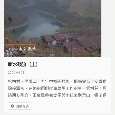
山林
水文
農業
斷水殘流（上）
2000-04-03
松柏村，民國四十九年中橫開通後，退輔會為了安置退
除役軍官，在路的兩側從事農墾工作的第一個村莊。經
過朋友引介，王金聲帶著妻子與小孩來到梨山，領了退
輔會給的二甲地，開始拿起鋤頭在山坡地上種下了一株
閱讀更多
株價錢如金的蘋果樹，期待更美好的生活。