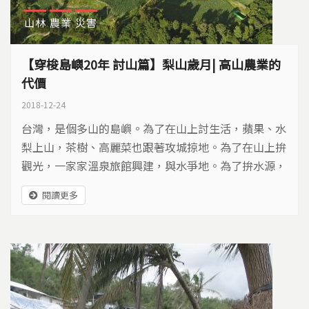
山林
農業
災害
【穿梭島嶼20年 討山篇】梨山歲月| 高山農業的
代價
2018-12-24
台灣，是個多山的島嶼。為了在山上討生活，蘋果、水
梨上山，茶樹、高麗菜也跟著攻城掠地。為了在山上拚
觀光，一家家溫泉旅館興建，與水爭地。為了拚水源，
政府開發淺山，淹沒八色鳥棲地。人與山相爭半世紀，
閱讀更多
誰輸誰贏？該如何和解？讓我們搭乘時光機，看見山林
的美麗與哀愁。