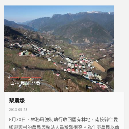
山林
農業
開發
梨農怨
2013-09-23
8月30日，林務局強制執行收回國有林地，南投縣仁愛
鄉榮興村的農民與執法人員激烈衝突。為什麼農民以命