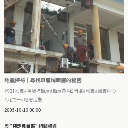
地震探祕｜尋找車籠埔斷層的秘密
921地震
車籠埔斷層
斷層帶
石岡壩
地震
國震中心
九二一
地層活動
2005-10-10 00:00
與
"特定農業區"
相關報導