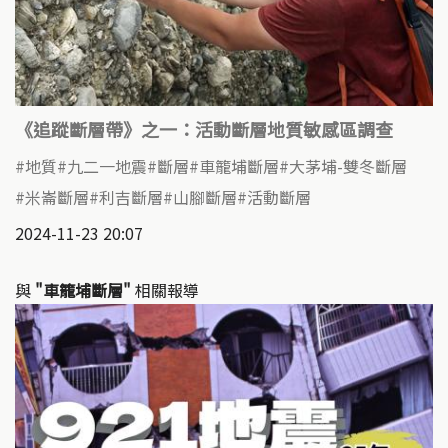
《追蹤斷層帶》之一：活動斷層地質敏感區調查
地質
九二一地震
斷層
車籠埔斷層
大茅埔-雙冬斷層
米崙斷層
利吉斷層
山腳斷層
活動斷層
2024-11-23 20:07
與
"車籠埔斷層"
相關報導