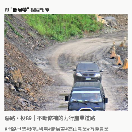
與
"斷層帶"
相關報導
惡路‧投89｜不斷修補的力行產業道路
開路爭議
超限利用
斷層帶
高山農業
有機農業