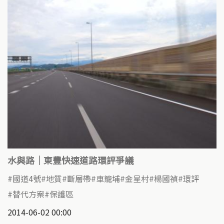
水與路｜東豐快速道路環評爭議
國道4號
地質
斷層帶
車籠埔
金星村
楊國禎
環評
替代方案
保護區
2014-06-02 00:00