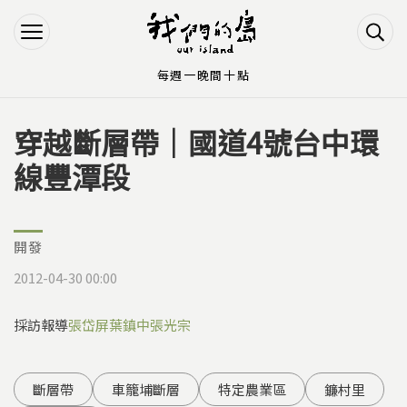
Jump to Main content
Jump to Navigation
每週一晚間十點
穿越斷層帶｜國道4號台中環
您在這裡
線豐潭段
開發
2012-04-30 00:00
採訪報導
張岱屏
葉鎮中
張光宗
斷層帶
車籠埔斷層
特定農業區
鐮村里