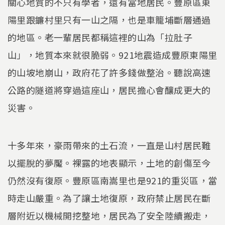
關心地質的不只有學者，還有當地居民。豐原區東
陽里跟鐮村里只有一山之隔，也是車籠埔斷層通過
的地區。老一輩居民都稱這裡的山為「拉肚子
山」，地質本來就很脆弱。921地震造成豐原東陽里
的山坡地崩山，政府花了許多錢做整治。聽說高速
公路的隧道將穿過這座山，居民擔心會釀成更大的
災害。
十多年來，豪雨帶來的土石流，一直是山村居民難
以擺脫的夢魘。裸露的地表顯示，土地的創傷至今
仍然沒有復原。豐原區南嵩里也是921的重災區，當
時走山嚴重。為了讓土地復原，政府禁止居民在斷
層附近以機械開挖整地，居民為了安全陸續搬走，