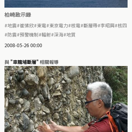
柏崎啟示錄
地震
崔愫欣
東電
東京電力
核電
斷層帶
李昭興
核四
防震
預警機制
輻射
深海
地質
2008-05-26 00:00
與
"車籠埔斷層"
相關報導