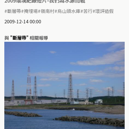
2009環境紀錄短片-我們為水源而戰
斷層帶
掩埋場
嶺南村
烏山頭水庫
苦行
環評造假
2009-12-14 00:00
與
"斷層帶"
相關報導