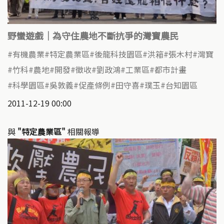
野蠻遊戲｜為守住農地不斷抗爭的灣寶農民
有機農業
特定農業區
後龍科技園區
洪箱
張木村
灣寶
竹科
農地
開發
徵收
劉政鴻
工業區
都市計畫
科學園區
吳敦義
促產條例
田守喜
璞玉
台知園區
2011-12-19 00:00
與
"特定農業區"
相關報導