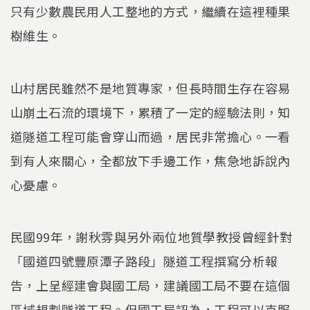
只有少數農民用人工整地的方式，繼續在這裡種果
樹維生。
山村居民雖然不是地質專家，但長時間生存在容易
山崩土石流的環境下，累積了一定的經驗法則，知
道隧道工程可能會穿山而過，居民非常擔心。一看
到有人來關心，全都放下手邊工作，焦急地訴說內
心憂慮。
民國99年，謝秋雰與另外兩位地質學教授曾經針對
「國道四號豐原潭子路段」隧道工程撰寫分析報
告，上呈經建會與國工局，建議國工局不要在這個
區域規劃隧道工程。但國工局認為，工程可以克服