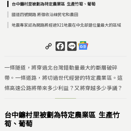
台中鐮村里被劃為特定農業區 生產竹筍、葡萄
國道四號開路 將徵收沿線民宅和農田
地震專家認為開路將經過921地震在中北部錯位量最大的區域
C
F
Li
o
a
n
p
c
e
一條隧道，將穿過北台灣錯動量最大的斷層破碎
y
e
帶。一條道路，將切過世代經營的特定農業區。這
Li
b
條高速公路將帶來多少利益？又將穿越多少爭議？
n
o
k
o
k
台中鐮村里被劃為特定農業區 生產竹
筍、葡萄