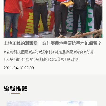
土地正義的灘頭堡｜為什麼農地需要抗爭才能保留？
後龍科技園區
洪箱
張木村
特定農業區
灣寶
有機
大埔
徵收
農地
吳敦義
公民參與
劉政鴻
2011-04-18 00:00
編輯推薦