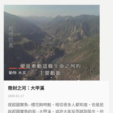
動物
水文
陸封之河：大甲溪
2000-01-17
提起國寶魚--櫻花鉤吻鮭，相信很多人都知道，但是若
說起國寶魚的家--大甲溪，或許大家反而感到陌生。但