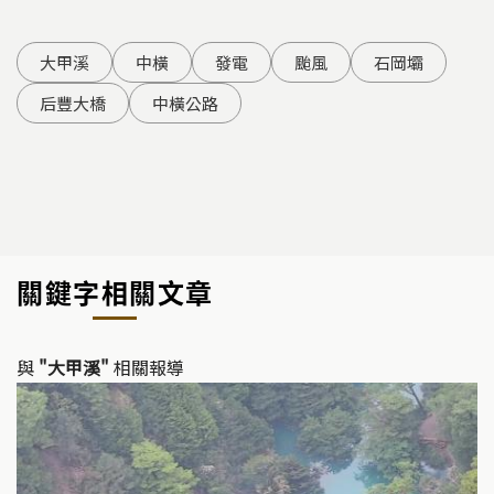
大甲溪
中橫
發電
颱風
石岡壩
后豐大橋
中橫公路
關鍵字相關文章
與
"大甲溪"
相關報導