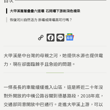
目次
大甲溪層層疊疊六道壩 石岡壩下游刷深危橋梁
恢復河川自然活力 拆壩或降壩高可行嗎？
C
F
Li
o
a
n
p
c
e
大甲溪是中台灣的母親之河，她提供水源也提供電
y
e
力，現在卻面臨棘手且急迫的問題。
Li
b
n
o
k
o
一條長長的車龍緩緩進入山區，這是將近二十年沒
k
對外開放的中橫公路谷關到德基路段，2018年底，
交通部同意開放中巴通行。走進大甲溪上游，可以