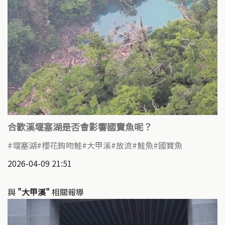
合歡溪堰塞湖是否會影響國寶魚呢？
堰塞湖
櫻花鉤吻鮭
大甲溪
放流
鮭魚
國寶魚
2026-04-09 21:51
與
"大甲溪"
相關報導