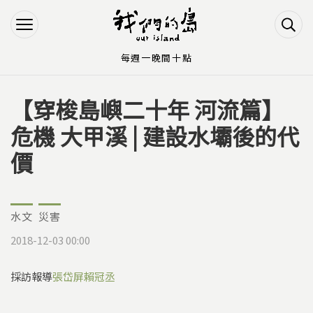
Jump to Main content
Jump to Navigation
每週一晚間十點
【穿梭島嶼二十年 河流篇】
您在這裡
危機 大甲溪 | 建設水壩後的代
價
水文
災害
2018-12-03 00:00
採訪報導
張岱屏
賴冠丞