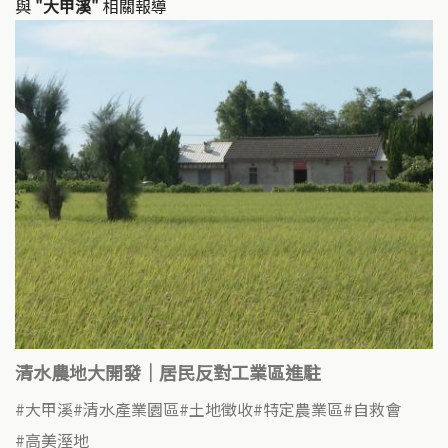
與
"大甲溪"
相關報導
清水農地大開發｜居民反對工業區進駐
大甲溪
清水產業園區
土地徵收
特定農業區
自救會
高美溼地