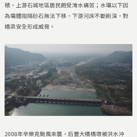
積，上游石城地區居民飽受淹水痛苦；水壩以下因
為壩體阻隔砂石無法下移，下游河床不斷刷深，對
橋梁安全形成威脅。
2008年辛樂克颱風來襲，后豐大橋橋墩被洪水沖