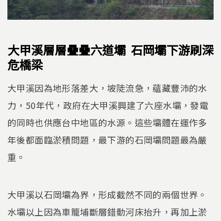
大甲溪層層疊疊六道壩 石岡壩下游刷深
危橋梁
大甲溪因為地形落差大，坡陡流急，蘊藏豐沛的水
力，50年代，政府在大甲溪興建了六座水壩，發電
的同時也供應台中地區的水源。這些壩體在運作多
年後都面臨淤積問題，最下游的石岡壩問題最為嚴
重。
大甲溪以石岡壩為界，形成截然不同的兩個世界。
水壩以上因為車籠埔斷層錯動河床抬升，再加上淤