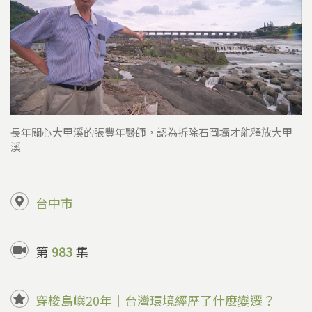
長年關心大甲溪的張豐年醫師，認為拆除石岡壩才能釋放大甲
溪
台中市
第
983
集
穿梭島嶼20年｜台灣環境經歷了什麼變遷？