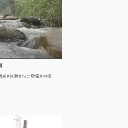
圳
糖業
甘蔗
水力發電
中橫