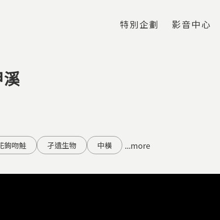
Jump to Main content
Jump to Navigation
特別企劃
影音中心
甲溪
...more
花鉤吻鮭
孑遺生物
中橫