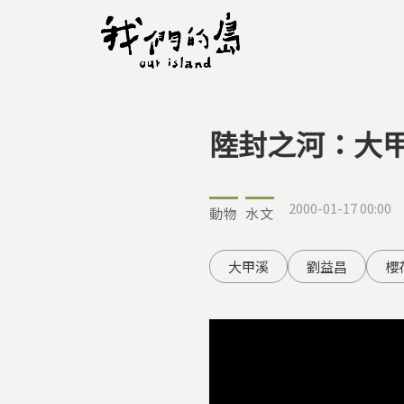
陸封之河：大
您在這裡
2000-01-17 00:00
動物
水文
大甲溪
劉益昌
櫻