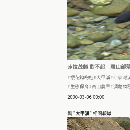
莎拉茂鱒 對不起｜環山部
櫻花鉤吻鮭
大甲溪
七家灣
生態保育
高山農業
瀕危物
2000-03-06 00:00
與
"大甲溪"
相關報導