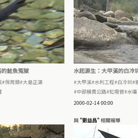
落的鮭魚冤獄
水起源生：大甲溪的白冷
溪
保育類
大島正滿
大甲溪
水利工程
白冷圳
種
中部橫貫公路
虹吸管
水壩
2000-02-14 00:00
與
"劉益昌"
相關報導