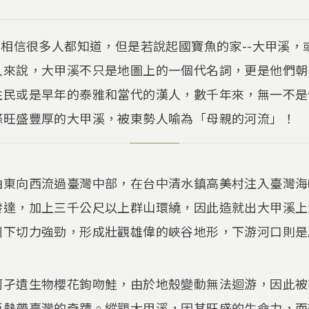
，相信很多人都知道，但是若說起國寶魚的家--大甲溪
人來說，大甲溪不只是地圖上的一個代名詞，更是他們朝
住民或是早年的泰雅和當代的漢人，數千年來，無一不是
條旺盛豐厚的大甲溪，被東勢人喻為「母親的河流」！
東向西流過臺灣中部，在台中清水鎮高美村注入臺灣海峽
發達，加上三千公尺以上群山環繞，因此造就出大甲溪上
川下切力強勁，形成壯觀雄偉的峽谷地形，下游河口則是
河孑遺生物櫻花鉤吻鮭，由於地殼變動無法迴游，因此被
亞熱帶臺灣的奇蹟。縱觀大甲溪，因其旺盛的生命力，而