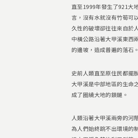
直至1999年發生了92
言，沒有水就沒有竹筍可
久性的破壞卻往往來自於
中橫公路沿著大甲溪東西
的邊坡，造成普遍的落石
史前人類直至原住民都擺
大甲溪是中部地區的生命
成了圈繞大地的鎖鏈。
人類沿著大甲溪兩旁的河
為人們始終跳不出環境的