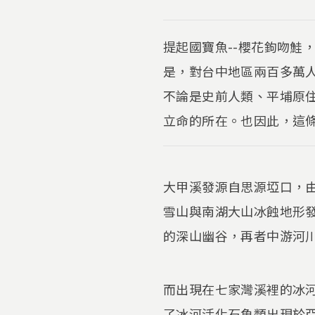
提起國寶魚--櫻花鉤吻鮭
是，對台中地區兩百多萬
不論是史前人類、平埔原
立命的所在。也因此，這
大甲溪發源自思源埡口，由
雪山與南湖大山冰蝕地形
的深山幽谷，再者中游河
而出現在七家灣溪裡的冰
了冰河活化石魚類出現於