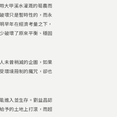
引用大甲溪水灌溉的筍農而
破壞只是暫時性的，而永
明早年在經濟考量之下，
少破壞了原來平衡、穩固
人未曾稍減的企圖，如果
受環境箝制的魔咒，卻也
能進入並生存。劉益昌認
給予的土地上打滾，而超