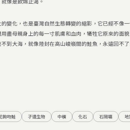
，就像是飲鴆止渴。
大的變化，也是臺灣自然生態轉變的縮影，它已經不像一
們用盡母親身上的每一寸肌膚和血肉，犧牲它原來的面貌
流不到大海，就像陸封在高山峻嶺間的鮭魚，永遠回不了
花鉤吻鮭
孑遺生物
中橫
化石
石岡壩
地