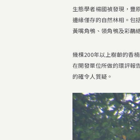
生態學者楊國禎發現，豐
邊緣僅存的自然林相。包
黃嘴角鴞、領角鴞及彩鷸總
幾棵200年以上樹齡的香
在開發單位所做的環評報
的確令人質疑。