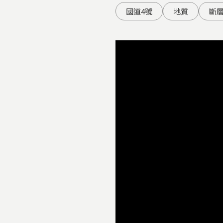
國道4號
地質
斷