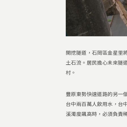
開挖隧道，石岡區金星里
土石流。居民擔心未來隧
村。
豐原東勢快速道路的另一
台中兩百萬人飲用水，台
溪濁度飆高時，必須負責