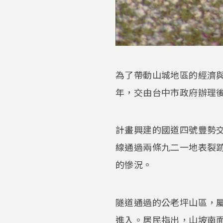
為了帶動山城地區的經濟與
年，交由台中市政府辦理
計畫興建的國道四號豐勢
線通過兩條九二一地表裂
的慘況。
隧道通過的公老坪山區，
進入。居民指出，山坡南