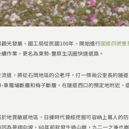
觀光發展，國工局從民國100年，開始進行
國道四號豐
後續作業，更名為東勢-豐原生活圈快速道路。
交流道，將從石岡地區的公老坪，打一條兩公里長的隧道
跡-車籠埔斷層和梅子斷層，在隧道西口的預定地附近，
屬於地質敏感地區，日據時代曾經挖掘可容納上萬人的防
面因為是順向坡，60年前就發生過山崩，九二一之後也