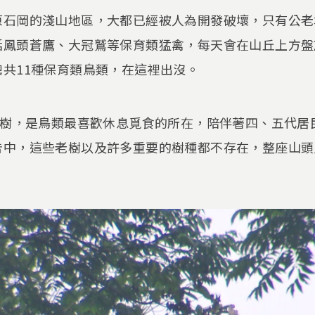
原石岡的淺山地區，大都已經被人為開發破壞，只有公老
括鳳頭蒼鷹、大冠鷲等保育類猛禽，每天會在山丘上方盤
共11種保育類鳥類，在這裡出沒。
楠樹，是鳥類最喜歡休息覓食的所在，陪伴著四、五代居
告中，這些老樹以及許多重要的樹種都不存在，整座山頭