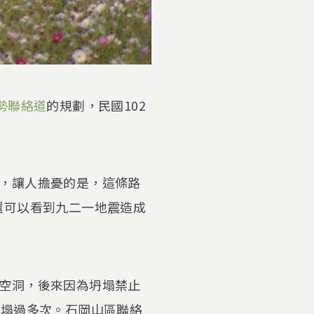
勢聯絡道
的規劃，民國102
，讓人擔憂的是，這條路
還可以看到九二一地震造成
空洞，後來因為坍塌禁止
崩塌過多次。石岡山區聯絡