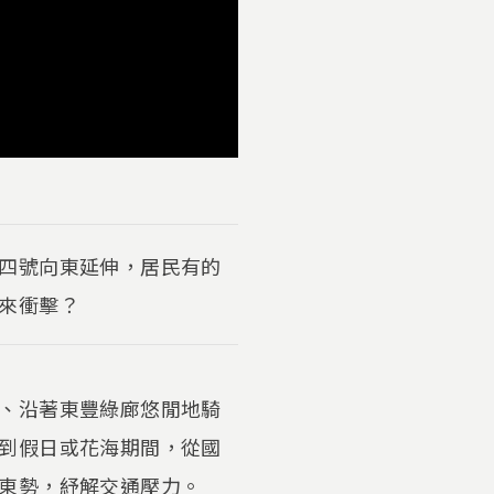
四號向東延伸，居民有的
來衝擊？
、沿著東豐綠廊悠閒地騎
到假日或花海期間，從國
東勢，紓解交通壓力。