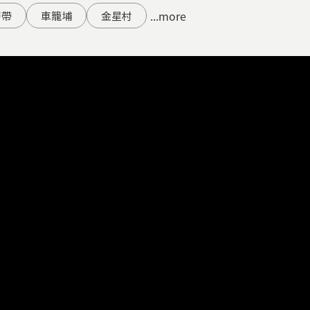
...more
層帶
車籠埔
金星村