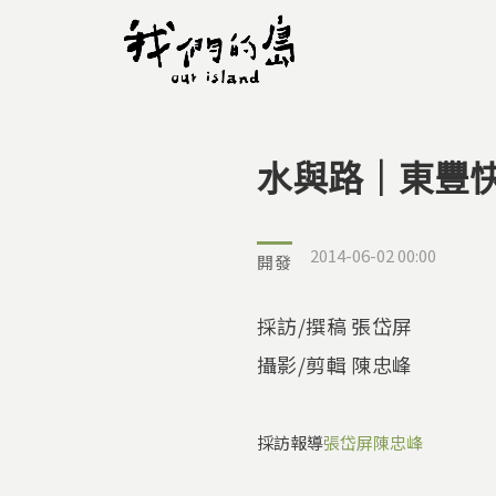
水與路｜東豐
您在這裡
2014-06-02 00:00
開發
採訪/撰稿 張岱屏
攝影/剪輯 陳忠峰
採訪報導
張岱屏
陳忠峰