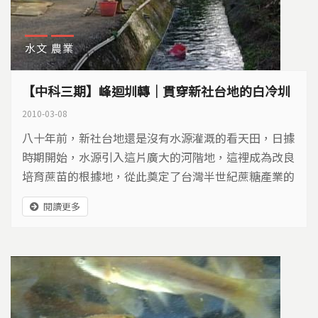
水文
農業
【中科三期】峰迴圳轉｜貫穿新社台地的白冷圳
2010-03-08
八十年前，新社台地還是沒有水源灌溉的看天田，日據
時期開始，水源引入這片廣大的河階地，這裡成為改良
培育蔗苗的根據地，從此奠定了台灣半世紀蔗糖產業的
根基。如今新社台地不但是台灣最重要的香菇產地，也
閱讀更多
盛產枇杷、柑橘等水果，最具盛名的是每年十一月綻放
的花海，為這片河階地鋪上色彩繽紛的地毯。所有的新
社人都知道，這裡甜美的果實、鮮艷的花卉，並不是偶
然，一切的一切都依靠著一條既堅實又脆弱的生命線—
白冷圳。