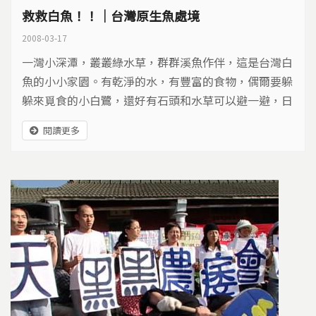
救救白魚！！｜台灣原生魚處境
2008-03-17
一灣小深潭，叢叢綠水草，群群溪魚作伴，這是台灣白
魚的小小家園。有乾淨的水，有豐富的食物，偶爾要躲
躲來覓食的小白鷺，還好有石頭和水草可以避一避，日
子過的悠遊自在，可是這份小小幸福卻隨時可能崩解…
閱讀更多