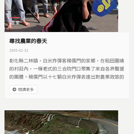
農業
尋找農業的春天
2005-01-31
彰化縣二林鎮，白米炸彈客楊儒門的家鄉，在稻田圍繞
的村莊內，一棟老式的三合院門口聚集了來自各界聲援
的團體。楊儒門以十七顆白米炸彈表達出對農業政策的
抗議，農民的辛酸誰能體會，兩甲多的稻田，一年只賺
閱讀更多
個十幾萬，農民的收入比外勞還不如。加入WTO之
後，國外的農產品大量傾銷台灣，維持傳統的耕作方式
已經無法維持生計，面對開放的市場競爭，農民如何提
昇自己的競爭力。