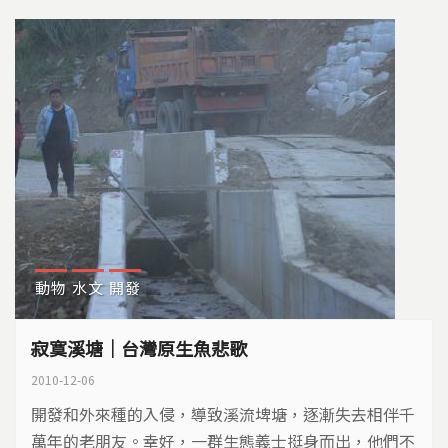
動物
水文
開發
寂寞溪塘｜台灣原生魚悲歌
2010-12-06
開發和外來種的入侵，導致溪流埤塘，逐漸失去相伴千
萬年的老朋友。幸好，一群生態義士挺身而出，他們不