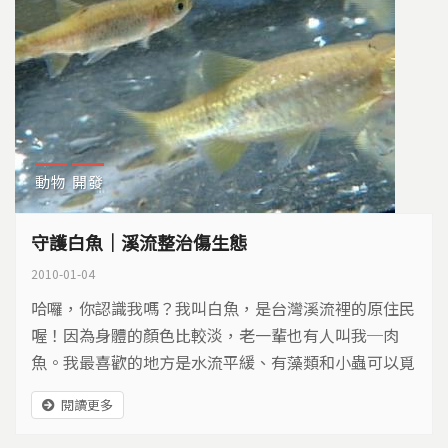
動物
開發
守護白魚｜溪流整治傷生態
2010-01-04
哈囉，你認識我嗎？我叫白魚，是台灣溪流裡的原住民
喔！因為身體的顏色比較淡，老一輩也有人叫我─肉
魚。我最喜歡的地方是水流平緩、有藻類和小蟲可以覓
食、有水草可以藏身的溪流。你說這樣的地方，不是很
閱讀更多
普通嗎？那可就錯了！現在全台灣只有日月潭附近的小
溪，還有大甲溪的支流—食水嵙溪，才能發現我的蹤