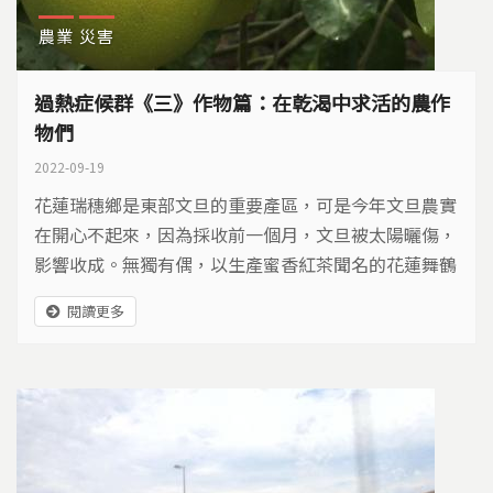
農業
災害
過熱症候群《三》作物篇：在乾渴中求活的農作
物們
2022-09-19
花蓮瑞穗鄉是東部文旦的重要產區，可是今年文旦農實
在開心不起來，因為採收前一個月，文旦被太陽曬傷，
影響收成。無獨有偶，以生產蜜香紅茶聞名的花蓮舞鶴
台地，也因為乾旱和高溫，導致茶樹嚴重受損。面對越
閱讀更多
來越頻繁的熱傷害威脅，農民該如何備戰呢？