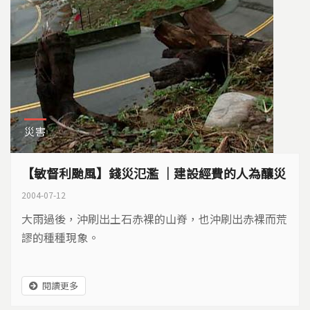
災害
【敏督利颱風】錢災氾濫 ｜建設經費的人為釀災
2004-07-12
大雨過後，沖刷出土石赤裸的山脊，也沖刷出赤裸而荒
謬的種種現象。
閱讀更多