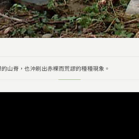
裸的山脊，也沖刷出赤裸而荒謬的種種現象。