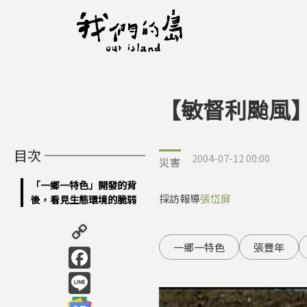
【敏督利颱風
您在這裡
目次
2004-07-12 00:00
災害
「一鄉一特色」開發的背
採訪報導
張岱屏
後，看見生態環境的脆弱
Copy
Link
Facebook
一鄉一特色
張豐年
Line