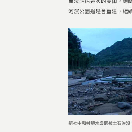
無法阻擋這次的暴雨，詢
河濱公園還是會重建，繼
新社中和村親水公園被土石淹沒