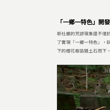
「一鄉一特色」開發
新社鄉的荒謬現象還不僅
了實現「一鄉一特色」，
下的櫻花樹苗隨土石而下