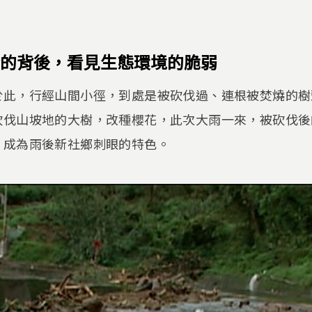
的背後，看見生態環境的脆弱
於此，行經山間小徑，到處是被砍伐過、連根被焚燒的樹
砍伐山坡地的大樹，改種櫻花，此次大雨一來，被砍伐後
，成為雨後新社鄉刺眼的特色。