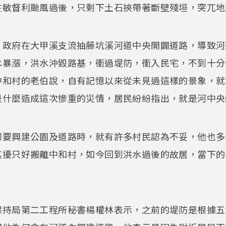
在敏督利颱風過後，只剩下土石挾帶著斷壁殘垣，突兀地
，政府在大甲溪支流抽藤坑溪河道中央開闢道路，導致河
水暴漲，洪水沖毀路基，衝過堤防，衝入民宅，不到十分
中和村的老伯說，自有記憶以來從未見過這樣的景象，就
是什麼造成這次慘重的災情，居民紛紛指出，就是河中央
初要興建公園及道路時，就有許多村民認為不妥，他也多
其擾只好搬離中和村，如今回到洪水過後的故居，當下的
保持局第二工程所秘書楊權林表示，之前的堤防是根據五