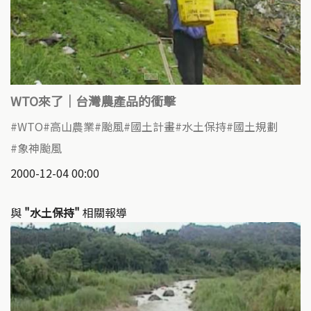
WTO來了｜台灣農產品的衝擊
WTO
高山農業
颱風
國土計畫
水土保持
國土規劃
象神颱風
2000-12-04 00:00
與
"水土保持"
相關報導