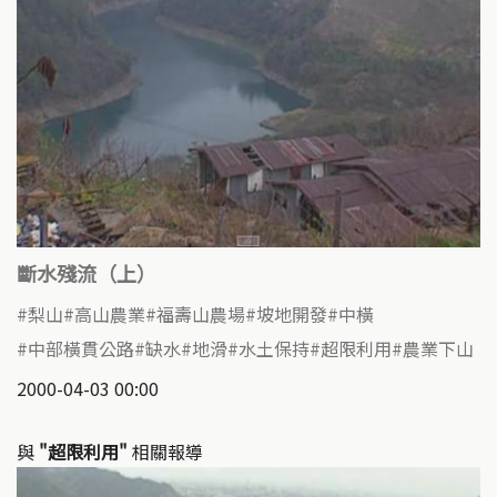
斷水殘流（上）
梨山
高山農業
福壽山農場
坡地開發
中橫
中部橫貫公路
缺水
地滑
水土保持
超限利用
農業下山
2000-04-03 00:00
與
"超限利用"
相關報導