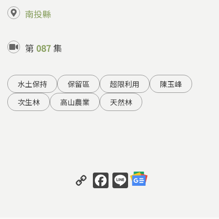
南投縣
第
087
集
水土保持
保留區
超限利用
陳玉峰
次生林
高山農業
天然林
C
F
Li
o
a
n
p
c
e