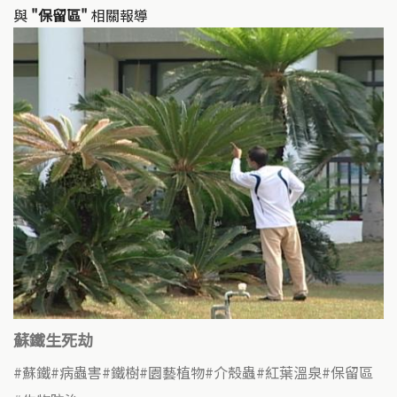
與
"保留區"
相關報導
蘇鐵生死劫
蘇鐵
病蟲害
鐵樹
園藝植物
介殼蟲
紅葉溫泉
保留區