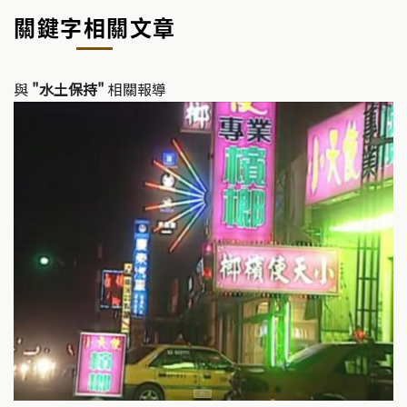
y
e
關鍵字相關文章
Li
b
n
o
k
o
與
"水土保持"
相關報導
k