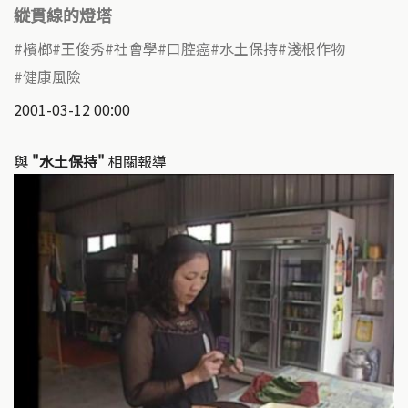
縱貫線的燈塔
檳榔
王俊秀
社會學
口腔癌
水土保持
淺根作物
健康風險
2001-03-12 00:00
與
"水土保持"
相關報導