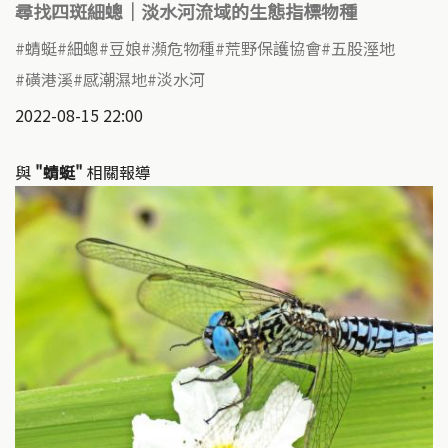
尋找四斑細蟌｜淡水河流域的生態指標物種
蜻蜓
細蟌
豆娘
瀕危物種
荒野保護協會
五股溼地
磺港溪
感潮濕地
淡水河
2022-08-15 22:00
與
"蜻蜓"
相關報導