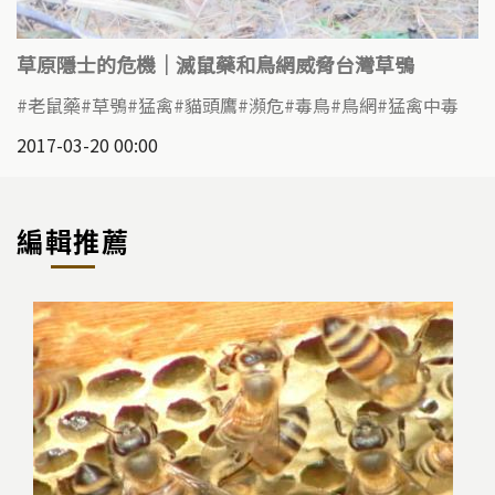
草原隱士的危機｜滅鼠藥和鳥網威脅台灣草鴞
老鼠藥
草鴞
猛禽
貓頭鷹
瀕危
毒鳥
鳥網
猛禽中毒
2017-03-20 00:00
編輯推薦