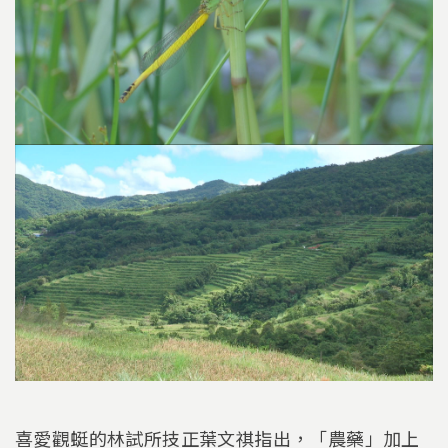
喜愛觀蜓的林試所技正葉文祺指出，「農藥」加上