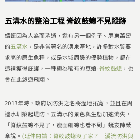
五溝水的整治工程 脊紋鼓蟌不見蹤跡
蜻蜓因為人為而消逝，還有另一個例子。屏東萬巒
的
五溝水
，是非常著名的湧泉溼地，許多對水質要
求高的原生魚種，或是水域周邊的優勢植物，都在
這裡獲得庇護，一種極為稀有的豆娘-
脊紋鼓蟌
，也
會在此悠遊飛翔。
2013年時，政府以防洪之名將溼地拓寬，並且在周
邊水圳築起堤防，五溝水的景色與生態加速消失，
「脊紋鼓蟌不見了，瘦面細蟌也看不到」蜓友陳榮
章說。
(延伸閱讀：脊紋鼓蟌沒了家？｜溪流防洪與