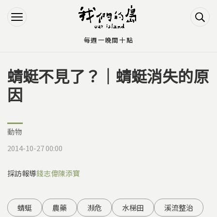
Jump to Main content
Jump to Navigation
每週一晚間十點
蜻蜓不見了？｜蜻蜓消失的原
您在這裡
因
動物
2014-10-27 00:00
採訪報導
錢志偉
陳添寶
蜻蜓
農藥
瀕危
水梯田
溪流整治