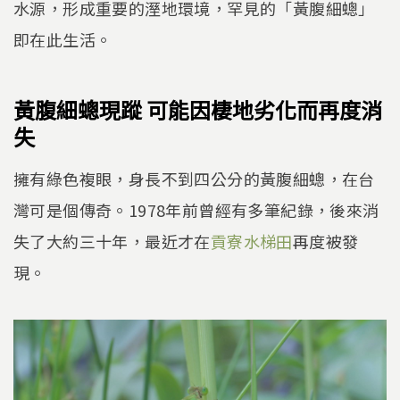
水源，形成重要的溼地環境，罕見的「黃腹細蟌」
即在此生活。
黃腹細蟌現蹤 可能因棲地劣化而再度消
失
擁有綠色複眼，身長不到四公分的黃腹細蟌，在台
灣可是個傳奇。1978年前曾經有多筆紀錄，後來消
失了大約三十年，最近才在
貢寮水梯田
再度被發
現。