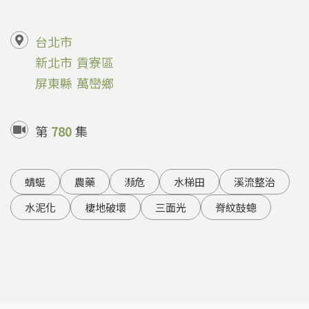
台北市
新北市
貢寮區
屏東縣
萬巒鄉
第
780
集
蜻蜓
農藥
瀕危
水梯田
溪流整治
水泥化
棲地破壞
三面光
脊紋鼓蟌