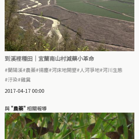
到溪裡種田｜宜蘭南山村減藥小革命
蘭陽溪
農藥
揚塵
河床地開墾
人河爭地
河川生態
汙染
雞糞
2017-04-17 00:00
與
"農藥"
相關報導