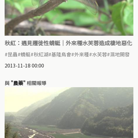
秋紅：遇見遷徙性蜻蜓｜外來種水芙蓉造成棲地惡化
昆蟲
蜻蜓
秋紅湖
基隆鳥會
外來種
水芙蓉
濕地開發
2013-11-18 00:00
與
"農藥"
相關報導