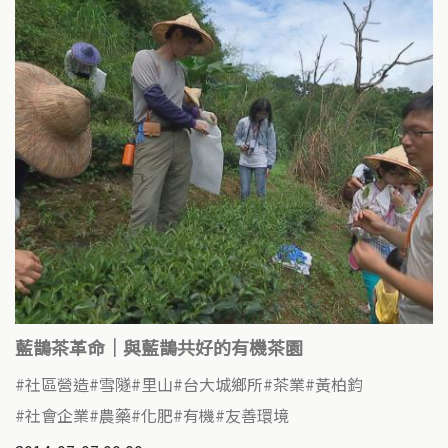
藍鵲茶革命｜與藍鵲共好的有機茶園
社區營造
雪隧
里山
台大城鄉所
茶業
黃柏鈞
社會企業
農藥
化肥
有機
友善環境