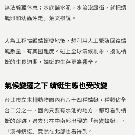
無法躲藏休息；水底舖水泥，水流沒緩衝，就把蜻
蜓卵和幼蟲沖走」葉文祺說。
人為工程搗毀蜻蜓棲地後，想利用人工繁殖回復蜻
蜓數量，有其困難度。碰上全球氣候亂象，擾亂蜻
蜓的生長週期，蜻蜓的生存更為艱辛。
氣候變遷之下 蜻蜓生態也受改變
台北市立木柵動物園內有八十四種蜻蜓，種類佔全
台二分之一，園內只要有水池的地方，都可看到蜻
蜓的蹤跡，過去只在中南部出現的「善變蜻蜓」、
「溪神蜻蜓」竟然在北部也看得到。