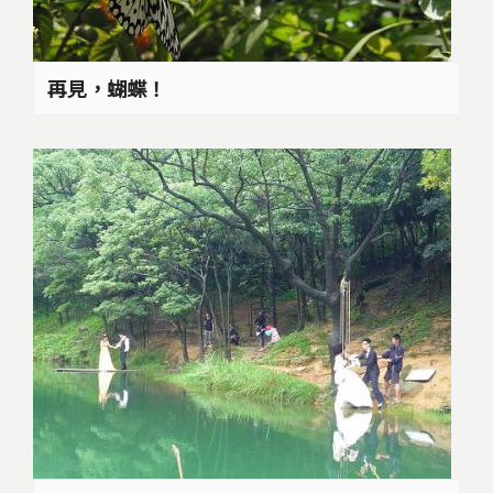
再見，蝴蝶！