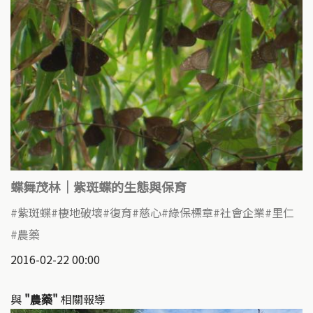
蝶舞茂林｜紫斑蝶的生態與保育
紫斑蝶
棲地破壞
復育
慈心
綠保標章
社會企業
里仁
農藥
2016-02-22 00:00
與
"農藥"
相關報導