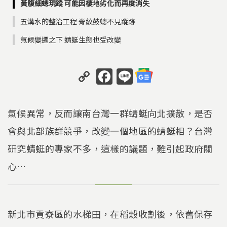
黃腹細蟌現蹤 可能因棲地劣化而再度消失
五溝水的整治工程 脊紋鼓蟌不見蹤跡
氣候變遷之下 蜻蜓生態也受改變
C
F
Li
o
a
n
p
c
e
氣候異常，反而讓南台灣一群蜻蜓向北擴散，是否
y
e
會與北部族群競爭，改變一個地區的蜻蜓相？台灣
Li
b
研究蜻蜓的專家不多，這樣的議題，難引起政府關
n
o
k
o
心…
k
新北市貢寮區的水梯田，在稻穀收割後，依舊保存