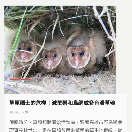
動物
農業
草原隱士的危機｜滅鼠藥和鳥網威脅台灣草鴞
2017-03-20
傍晚時分，草鴞即將開始活動前，跟著高雄市野鳥學會
理事長林世忠，走在草鴞曾用來繁殖的草生地邊緣，從