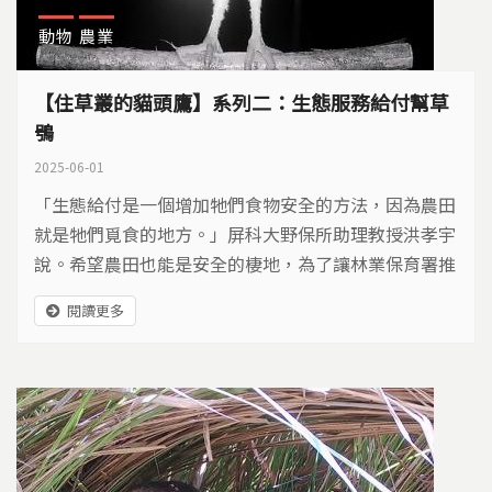
動物
農業
【住草叢的貓頭鷹】系列二：生態服務給付幫草
鴞
2025-06-01
「生態給付是一個增加牠們食物安全的方法，因為農田
就是牠們覓食的地方。」屏科大野保所助理教授洪孝宇
說。希望農田也能是安全的棲地，為了讓林業保育署推
動的草鴞生態服務給付計畫，在2021年上路。參與的
閱讀更多
農友，守護草鴞的安全與田間豐富的生態，也為消費者
提供安心的作物，為草鴞保育增加一絲希望。