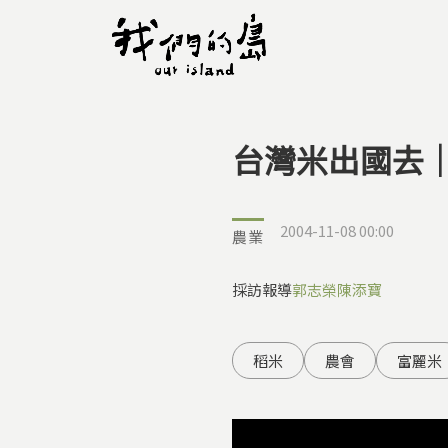
台灣米出國去｜
您在這裡
2004-11-08 00:00
農業
採訪報導
郭志榮
陳添寶
稻米
農會
富麗米