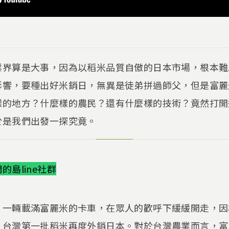
業界算是大事，因為以稻米品質自傲的日本市場，根本難
影響，要種出好米銷日，無異是徒弟拼過師父，但是富麗
樣的地方？什麼樣的農民？還有什麼樣的技術？竟然打開
於是我們出發一探究竟。
島line社群
，一輛載滿富麗米的卡車，在眾人的歡呼下緩緩開走，因
，台灣第一批稻米再度外銷日本。對於台灣農業而言，富