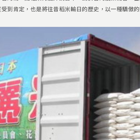
質受到肯定，也是將往昔稻米輸日的歷史，以一種驕傲的