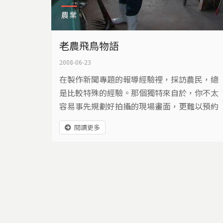
農業
老農飛鳥物語
2008-06-23
在製作新聞專題的報導經驗裡，採訪農民，總
是比較特殊的經驗。那個獨特來自於，你不太
容易事先規劃好拍攝的現場畫面，更難以預約
農民可接受採訪的時間與問題，因為對農民來
閱讀更多
說，在現實生活裡，土地最大，下田最重要。
什麼節氣該做什麼農事，像是打田、引水、插
秧、除草、除蟲害，或是收割、打穀、曬穀、
等待好價錢，沒有一件事情可以被耽誤，一旦
出差錯，一季的收成就很有可能付諸流水，尤
其，在這農業萎縮的時代…