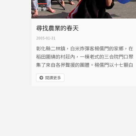
農業
尋找農業的春天
2005-01-31
彰化縣二林鎮，白米炸彈客楊儒門的家鄉，在
稻田圍繞的村莊內，一棟老式的三合院門口聚
集了來自各界聲援的團體。楊儒門以十七顆白
米炸彈表達出對農業政策的抗議，農民的辛酸
閱讀更多
誰能體會，兩甲多的稻田，一年只賺個十幾
萬，農民的收入比外勞還不如。加入WTO之
後，國外的農產品大量傾銷台灣，維持傳統的
耕作方式已經無法維持生計，面對開放的市場
競爭，農民如何提昇自己的競爭力。