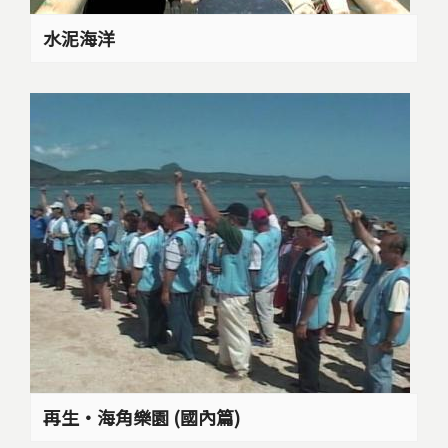
水泥海洋
再生‧海角樂園 (國內篇)