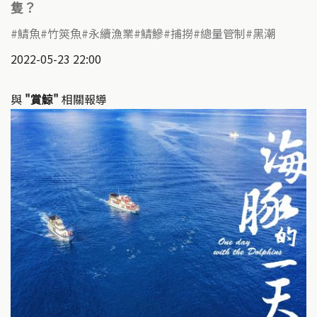
隻？
鯖魚
竹筴魚
永續漁業
鯖鰺
捕撈
總量管制
黑潮
2022-05-23 22:00
與
"賞鯨"
相關報導