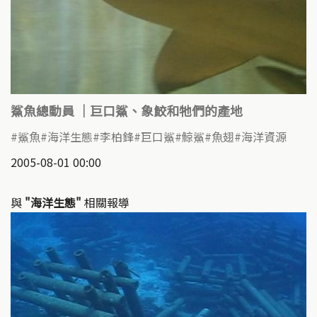
鯊魚總動員 ｜巨口鯊、象鮫和牠們的產地
鯊魚
海洋生態
李柏鋒
巨口鯊
鯨鯊
魚翅
海洋資源
2005-08-01 00:00
與
"海洋生態"
相關報導