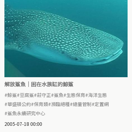
解放鯊魚｜困在水族缸的鯨鯊
鯨鯊
豆腐鯊
莊守正
鯊魚
生態保育
海洋生態
華盛頓公約
保育類
瀕臨絕種
總量管制
定置網
鯊魚永續研究中心
2005-07-18 00:00