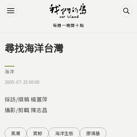
Jump to Main content
Jump to Navigation
每週一晚間十點
尋找海洋台灣
您在這裡
海洋
2005-07-25 00:00
採訪/撰稿 楊蕙萍
攝影/剪輯 陳志昌
黑潮
賞鯨
海洋生態
廖鴻基