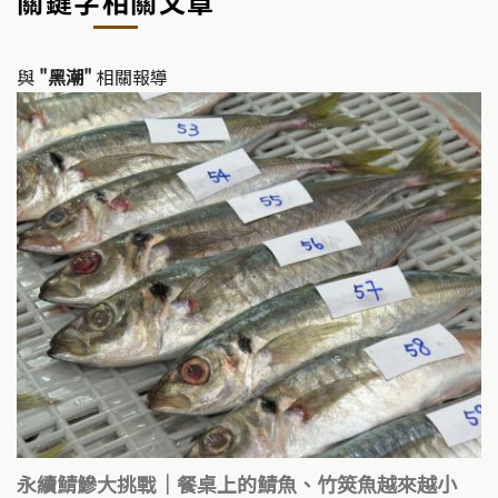
關鍵字相關文章
Li
b
n
o
k
o
與
"黑潮"
相關報導
k
永續鯖鰺大挑戰｜餐桌上的鯖魚、竹筴魚越來越小