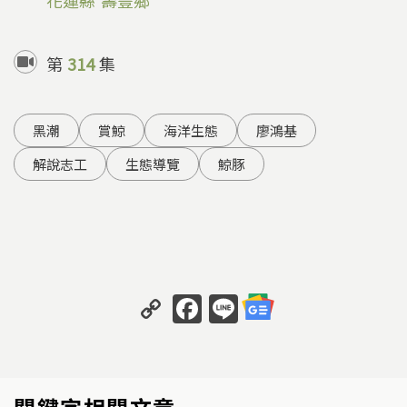
第
314
集
黑潮
賞鯨
海洋生態
廖鴻基
解說志工
生態導覽
鯨豚
C
F
Li
o
a
n
p
c
e
y
e