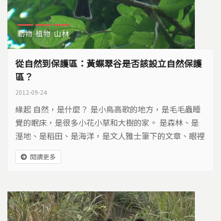
動物
植物
山林
從自然到保護區：黃蝶翠谷是否該設立自然保護
區？
2012-09-24
緣起 自然，是什麼？ 是小鳥高歌的地方，是毛毛蟲睡
覺的眠床，是很多小花小草和大樹的家。 是森林、是
溼地、是稻田、是海洋，是文人雅士筆下的文章、眼裡
的畫！ 是矮房、是大廈，是健行步道，還是一再變成
閱讀更多
遊樂區讓人開發？ 如果政府畫出一條線，是不是真的
可以保護它？