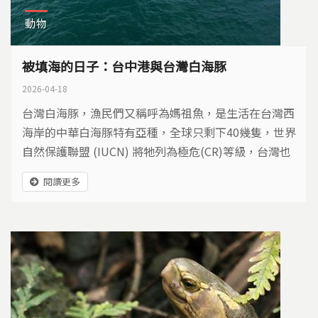
動物
被填海的日子：台中港與台灣白海豚
2026-04-18
台灣白海豚，漁民們又稱呼為媽祖魚，是生活在台灣西
海岸的中華白海豚特有亞種，全球只剩下40幾隻，世界
自然保護聯盟 (IUCN) 將牠列為極危(CR)等級，台灣也
納入一級保育類瀕臨絕種野生動物名錄內。台灣白海豚
閱讀更多
的棲地目前正面臨台中港新建填方區、台電五接和中油
二接四期擴建的威脅.....