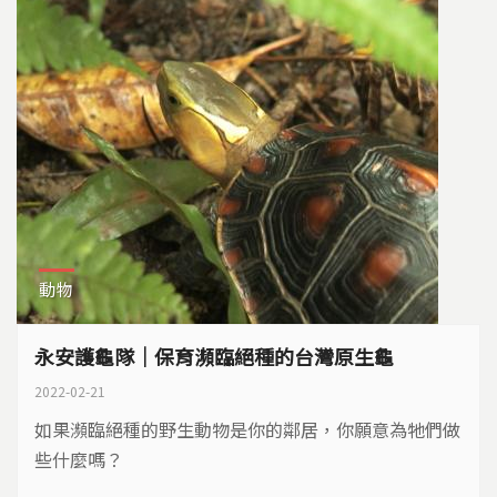
動物
永安護龜隊｜保育瀕臨絕種的台灣原生龜
2022-02-21
如果瀕臨絕種的野生動物是你的鄰居，你願意為牠們做
些什麼嗎？