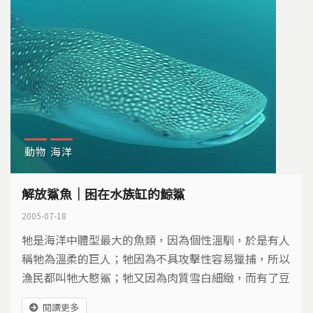
動物
海洋
解放鯊魚｜困在水族缸的鯨鯊
2005-07-18
牠是海洋中體型最大的魚類，因為個性溫馴，於是有人
稱牠為溫柔的巨人；牠因為不具攻擊性容易獵捕，所以
漁民都叫牠大憨鯊；牠又因為肉質雪白細緻，而有了豆
腐鯊的封號。其實牠真正的學名叫做鯨鯊，當人與鯨鯊
閱讀更多