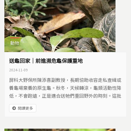
動物
送龜回家｜前進瀕危龜保護重地
2024-11-09
屏科大野保所陳添喜副教授，長期協助收容走私查緝或
養龜場棄養的原生龜。秋冬，天候轉涼，龜類活動性降
低，不會跑遠，正是適合送牠們重回野外的時刻。這批
食蛇龜有50隻，每一隻都經過檢測，確定是花蓮的基因
閱讀更多
型，把來自花蓮的龜送回花蓮，野放瀕臨滅絕的物種，
必須多謹慎？