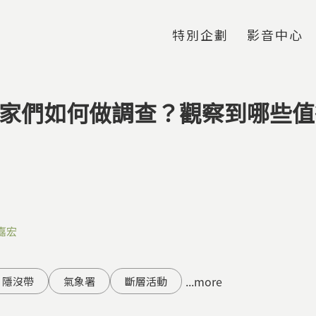
Jump to Main content
Jump to Navigation
特別企劃
影音中心
學家們如何做調查？觀察到哪些
嘉宏
...more
隱沒帶
氣象署
斷層活動