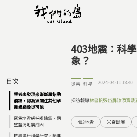
403地震：科
您在這裡
象？
目次
2024-04-11 18:40
災害
科學
學者未發現米崙斷層錯動
採訪報導
林書帆
張岱屏
陳添寶
戴
痕跡，認為須關注其他孕
震構造致災可能
密集地震網捕捉餘震，期
403地震
米崙斷層
望釐清地震成因
持續進行科學研究，精進