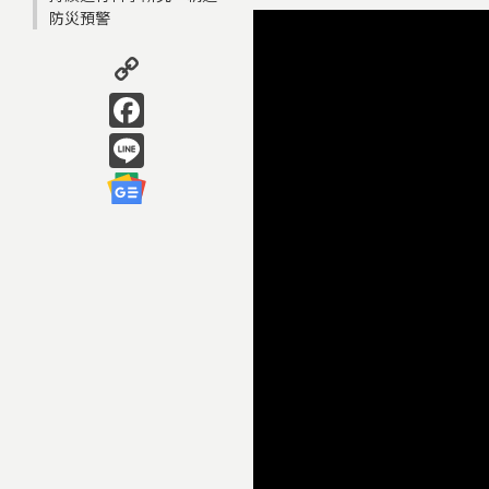
防災預警
Copy
Link
Facebook
Line