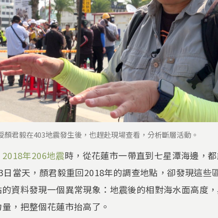
授顏君毅在403地震發生後，也趕赴現場查看，分析斷層活動。
，
2018年206地震
時，從花蓮市一帶直到七星潭海邊，都
3日當天，顏君毅重回2018年的調查地點，卻發現這些
站的資料發現一個異常現象：地震後的相對海水面高度，
力量，把整個花蓮市抬高了。