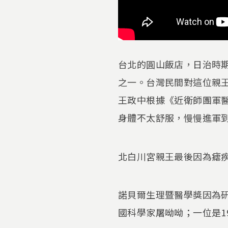
台北的圓山飯店，日治時
之一。台灣民間對這位親
王政中根據《近衛師團軍醫
身體不太舒服，慢慢進軍
北白川宮親王最後因為瘧
諾貝爾生理暨醫學獎因為研
國科學家屠呦呦；一位是1