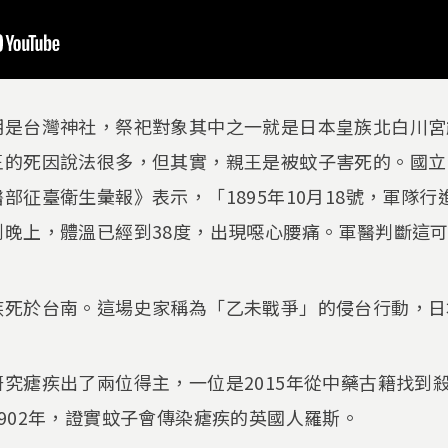
期是台灣神社，祭祀對象其中之一就是日本皇族北白川宮
王的死因說法很多，但其實，親王是被蚊子害死的。國立
部征臺衛生彙報》表示，「1895年10月18號，軍隊
到晚上，體溫已經到38度，出現噁心腰痛。軍醫判斷這
疾死於台南。這場史家稱為「乙未戰爭」的侵台行動，日
究瘧疾出了兩位得主，一位是2015年從中藥古籍找到
902年，證實蚊子會傳染瘧疾的英國人羅斯。