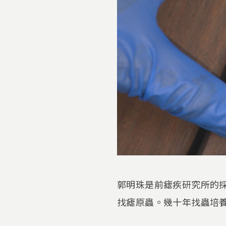
郭明珠是前瘧疾研究所的
找瘧原蟲。幾十年找蟲培養