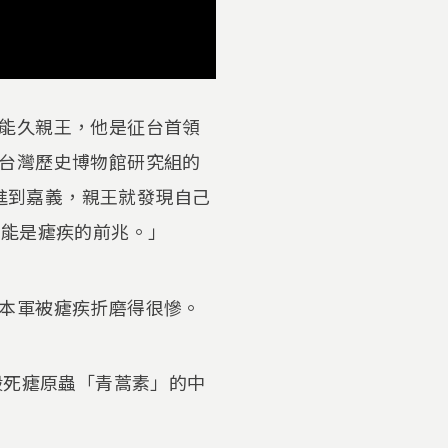
能久親王，他是征台首領
台灣歷史博物館研究組的
行進到嘉義，親王就發現自己
可能是瘧疾的前兆。」
本軍被瘧疾折磨得很慘。
殺死瘧原蟲「青蒿素」的中