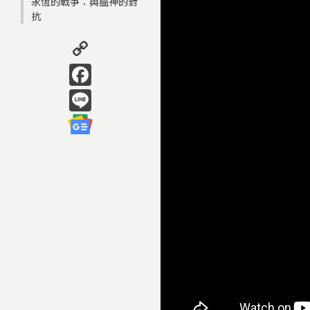
永恆的戰爭：與瘟神的對
抗
Copy
Link
Facebook
Line