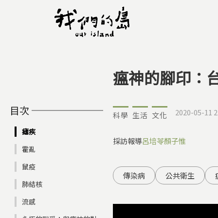
瘟神的腳印：
您在這裡
目次
2020-05-11 2
科學
生活
文化
瘧疾
採訪報導
呂培苓
顏子惟
霍亂
鼠疫
傳染病
公共衛生
肺結核
流感