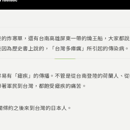
東的炸寒單，還有台南高雄屏東一帶的燒王船，大家都說
是因為歷史書上說的，「台灣多瘴癘」所引起的傳染病。
容易有「瘧疾」的傳播。不管是從台南登陸的荷蘭人、從
帶著軍民到台灣，都飽受瘧疾的痛苦。
馬關條約之後來到台灣的日本人。