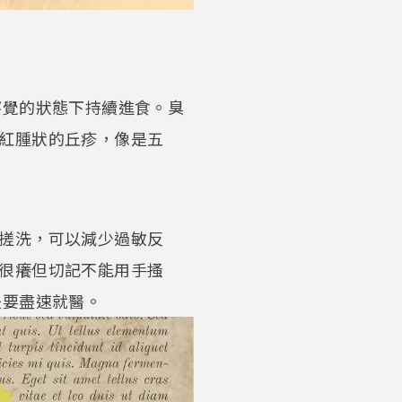
察覺的狀態下持續進食。臭
紅腫狀的丘疹，像是五
圍搓洗，可以減少過敏反
很癢但切記不能用手搔
是要盡速就醫。