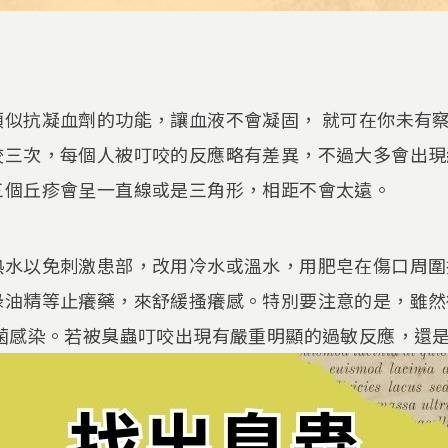
類似抗凝血劑的功能，讓血液不會凝固， 就可在你未有
咬三次，每個人被叮咬的反應略有差異，不過大多會出現
三個丘疹會呈一直線或是三角形，相距不會太遠。
洗熱水以免刺激患部，改用冷水或溫水，用肥皂在傷口周
綠油精等止癢藥，來舒緩搔癢感。特別要注意的是，雖然
細菌感染。若被臭蟲叮咬出現有嚴重明顯的過敏反應，還