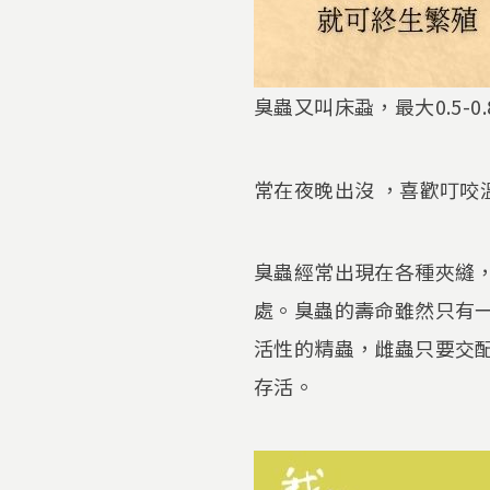
臭蟲又叫床蝨，最大0.5-
常在夜晚出沒 ，喜歡叮
臭蟲經常出現在各種夾縫
處。臭蟲的壽命雖然只有一
活性的精蟲，雌蟲只要交
存活。​