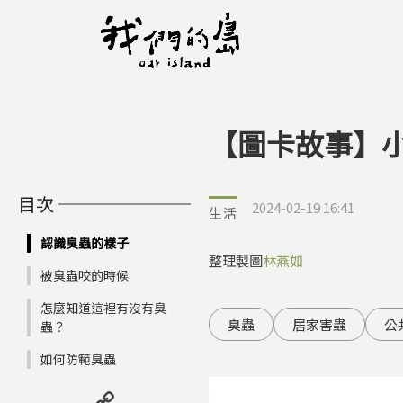
【圖卡故事】
您在這裡
目次
2024-02-19 16:41
生活
認識臭蟲的樣子
整理製圖
林燕如
被臭蟲咬的時候
怎麼知道這裡有沒有臭
臭蟲
居家害蟲
公
蟲？
​如何防範臭蟲
Copy