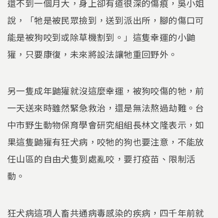
還不到一個月大，身上卻有道很深的傷痕，吳小姐
說，「牠是被民眾撿到，送到派出所，腳的傷口可
能是被狗咬到或除草機割到。」這隻幸運的小鼬
獾，只要康復，未來將設法讓牠重回野外。
另一隻成年鼬獾就沒這麼幸運，被狗咬傷的牠，前
一天送來時雖然緊急救治，還是無法熬過劫難。台
中市野生動物保育學會研究組組長林文隆表示，如
果這隻鼬獾有狂犬病，咬牠的狗也要注意，不能放
任山區的自由犬隻到處亂咬，要打疫苗、限制活
動。
狂犬病這項人畜共通病毒感染的疾病，四千年前就