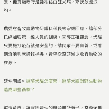
養，他質疑政府是變相藉由狂犬病，來撲殺流浪
狗。
農委會畜牧處動物保護科科長林宗毅回應，這部分
已經加強第一線人員的訓練，宣導正確觀念，犬貓
只要施打疫苗就是安全的，請民眾不要棄養，或看
到流浪狗就通報捕捉，希望從源頭減少收容動物的
來源。
延伸閱讀》
遊蕩犬貓怎麼管｜遊蕩犬貓對野生動物
造成哪些衝擊？
疫情危機，讓寵物管理的問題無所遁形，當源頭無