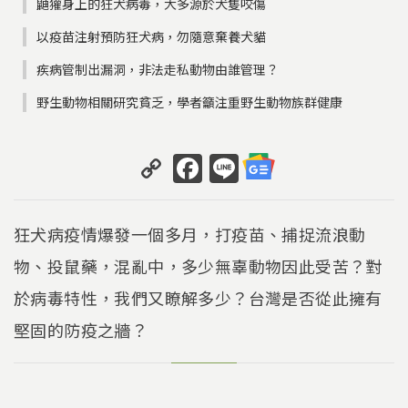
鼬獾身上的狂犬病毒，大多源於犬隻咬傷
以疫苗注射預防狂犬病，勿隨意棄養犬貓
疾病管制出漏洞，非法走私動物由誰管理？
野生動物相關研究貧乏，學者籲注重野生動物族群健康
C
F
Li
o
a
n
p
c
e
狂犬病疫情爆發一個多月，打疫苗、捕捉流浪動
y
e
物、投鼠藥，混亂中，多少無辜動物因此受苦？對
Li
b
於病毒特性，我們又瞭解多少？台灣是否從此擁有
n
o
k
o
堅固的防疫之牆？
k