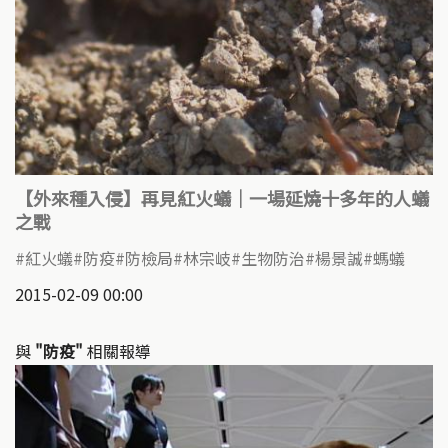
【外來種入侵】再見紅火蟻｜一場延燒十多年的人蟻
之戰
紅火蟻
防疫
防檢局
林宗岐
生物防治
楊景誠
螞蟻
2015-02-09 00:00
與
"防疫"
相關報導