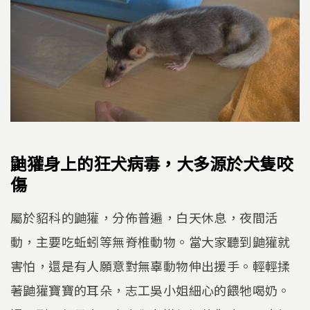
鼬獾身上的狂犬病毒，大多源於犬隻咬
傷
屬於貂科的鼬獾，分佈普遍，白天休息，夜間活
動，主要吃蚯蚓等無脊椎動物。當大家聽到鼬獾就
害怕，還是有人願意對無辜動物伸出援手。輕輕揉
著鼬獾寶寶的耳朵，志工吳小姐細心的餵牠喝奶。