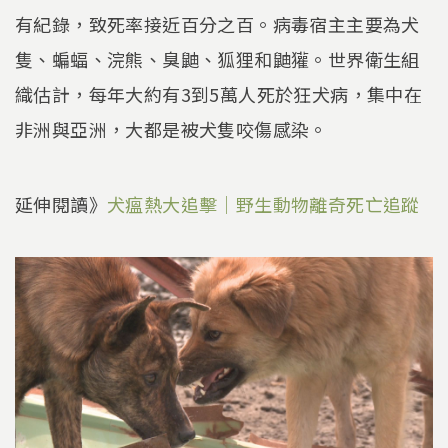
有紀錄，致死率接近百分之百。病毒宿主主要為犬
隻、蝙蝠、浣熊、臭鼬、狐狸和鼬獾。世界衛生組
織估計，每年大約有3到5萬人死於狂犬病，集中在
非洲與亞洲，大都是被犬隻咬傷感染。
延伸閱讀》
犬瘟熱大追擊｜野生動物離奇死亡追蹤