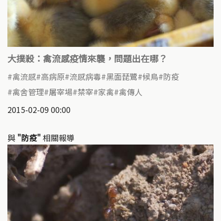
大撲殺：禽流感疫情來襲，問題出在哪？
禽流感
高病原
流感病毒
黑面琵鷺
候鳥
防疫
禽舍管理
屠宰場
禁宰
家禽
禽傳人
2015-02-09 00:00
與
"防疫"
相關報導