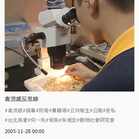
禽流感反思錄
禽流感
病毒
防疫
養雞場
公共衛生
公衛
走私
台北鳥會
何一先
侯鳥
朱增宏
動物社會研究會
2005-11-28 00:00