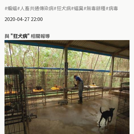
蝙蝠
人畜共通傳染病
狂犬病
蝠糞
無毒耕種
病毒
2020-04-27 22:00
與
"狂犬病"
相關報導