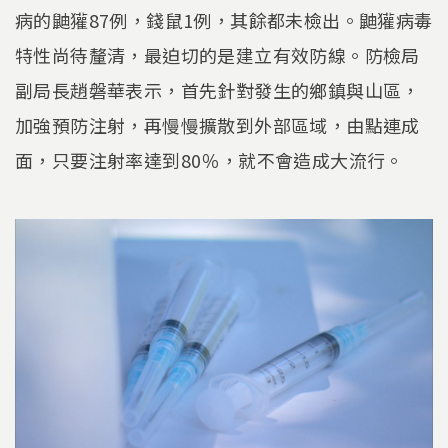
病的鼬獾87例，錢鼠1例，其餘都未檢出。鼬獾病毒
特性尚待釐清，最迫切的是建立有效防線。防檢局
副局長趙磐華表示，首先針對發生的鄉鎮與山區，
加強預防注射，再慢慢擴散到外部區域，由點連成
面，只要注射率達到80％，就不會造成大流行。