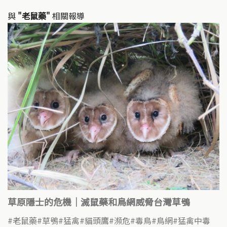
與
"老鼠藥"
相關報導
草原隱士的危機｜滅鼠藥和鳥網威脅台灣草鴞
老鼠藥
草鴞
猛禽
貓頭鷹
瀕危
毒鳥
鳥網
猛禽中毒