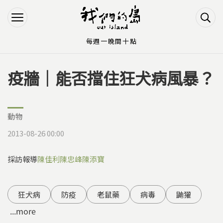
Jump to Main content
Jump to Navigation
每週一晚間十點
疫牆｜能否擋住狂犬病風暴？
您在這裡
動物
2013-08-26 00:00
採訪報導
陳佳利
陳忠峰
陳添寶
狂犬病
防疫
老鼠藥
病毒
鼬獾
...more