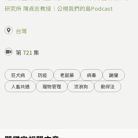
研究所 陳貞志教授｜公視我們的島Podcast
台灣
第
721
集
狂犬病
防疫
老鼠藥
病毒
鼬獾
人畜共通
寵物管理
流浪狗
動保法