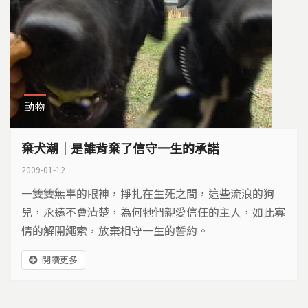
動物
棄犬潮｜是誰背棄了信守一生的承諾
2009-01-12
一雙雙無辜的眼神，掙扎在生死之間，這些流浪的狗
兒，永遠不會清楚，為何牠們親愛信任的主人，如此寡
情的解開繩索，放棄相守一生的誓約。
閱讀更多