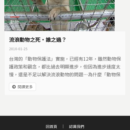
動物
流浪動物之死‧誰之過？
2010-01-25
台灣的「動物保護法」實施，已經有12年，雖然動物保
護政策和觀念，都比過去明顯進步，但因為進步速度太
慢，還是不足以解決流浪動物的問題…為什麼「動物保
護法」無法保護動物？為什麼多數鄉鎮還是由清潔隊
閱讀更多
員、而不是動物保護人員捕犬？而不論是留置所或收容
所，大都設在垃圾堆、公墓旁，在缺少醫療設備下，許
多動物像垃圾一樣死去…
回首頁
認識我們