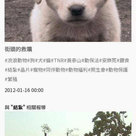
街頭的救贖
流浪動物
狗
犬
貓
TNR
黃泰山
動保法
安樂死
餵食
結紮
晶片
寵物
同伴動物
動物福利
照生會
動物保護
繁殖
2012-01-16 00:00
與
"結紮"
相關報導