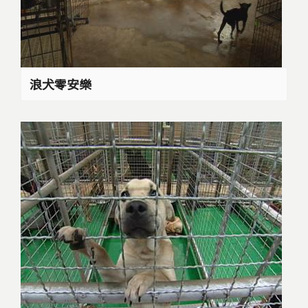
浪犬零安樂