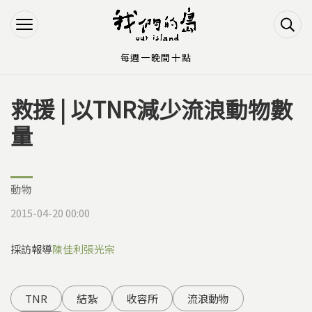
Jump to Main content
Jump to Navigation
每週一晚間十點
救援 | 以TNR減少流浪動物數
您在這裡
量
動物
2015-04-20 00:00
採訪報導
陳佳利
張光宗
TNR
結紮
收容所
流浪動物