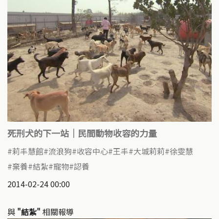
死刑犬的下一站｜民間動物收容的力量
莉丰慧館
流浪狗
收容中心
王丰
大城莉莉
徐雯慧
棄養
結紮
寵物
認養
2014-02-24 00:00
與
"結紮"
相關報導