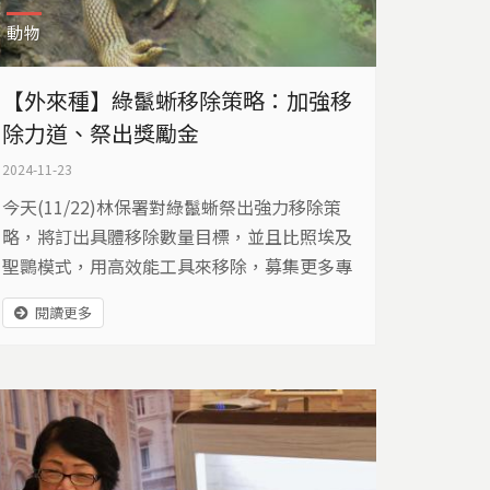
動物
【外來種】綠鬣蜥移除策略：加強移
除力道、祭出獎勵金
2024-11-23
今天(11/22)林保署對綠鬣蜥祭出強力移除策
略，將訂出具體移除數量目標，並且比照埃及
聖䴉模式，用高效能工具來移除，募集更多專
業人士加入移除行列，並且訂出全國一致的獎
閱讀更多
勵金制度，希望加速解決綠鬣蜥擴散。