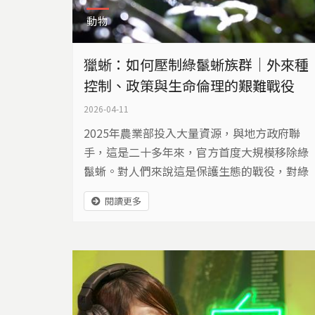
動物
獵蜥：如何壓制綠鬣蜥族群｜外來種
控制、政策與生命倫理的艱難戰役
2026-04-11
2025年農業部投入大量資源，與地方政府聯
手，這是二十多年來，官方首度大規模移除綠
鬣蜥。對人們來說這是保護生態的戰役，對綠
鬣蜥來說呢？
閱讀更多