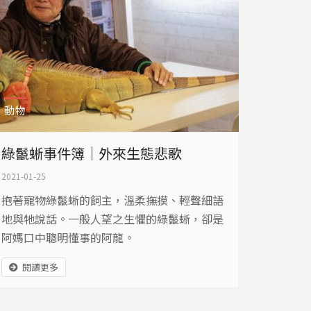
動物
綠鬣蜥事件簿｜外來生態悲歌
2021-01-25
抱著寵物綠鬣蜥的飼主，溫柔撫摸、輕聲細語
地與牠說話。一般人望之生懼的綠鬣蜥，卻是
阿媽口中聰明懂事的阿龍。
閱讀更多