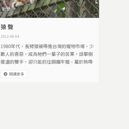
動物
猿 聲
2012-06-04
1980年代，長臂猿被帶進台灣的寵物市場，少
數人的喜惡，成為牠們一輩子的苦果。該攀樹
擺盪的雙手，卻只能抓住鋼鐵牢籠，屬於熱帶
雨林的聲音，卻在台灣迴盪…
閱讀更多