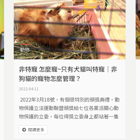
動物
非特寵 怎麼寵~只有犬貓叫特寵｜非
狗貓的寵物怎麼管理？
2022-04-11
2022年3月18號，有個很特別的頒獎典禮，動
物保護立法運動聯盟頒獎給七位各黨派關心動
物保護的立委，每位得獎立委身上都站著一隻
鸚鵡，每隻鸚鵡都有故事。 「這隻是非洲灰鸚
閱讀更多
鵡，牠的年齡可以到50歲，但是牠們從兩歲開