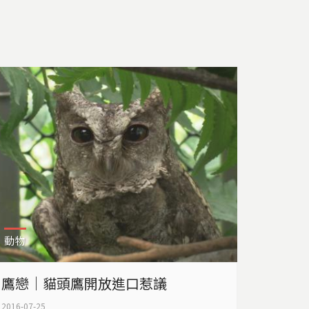
動物
鷹戀｜貓頭鷹開放進口惹議
2016-07-25