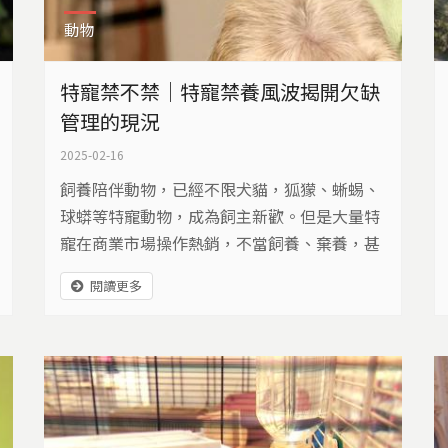
動物
特寵禁不禁｜特寵禁養風波揭開欠缺
管理的現況
2025-02-16
飼養陪伴動物，已經不限犬貓，狐獴、蜥蜴、
球蟒等特寵動物，成為飼主新歡。但是大量特
寵在商業市場操作熱銷，不當飼養、棄養，甚
至逃逸後的生態危害與收容壓力，都形成問
閱讀更多
題，讓政府開始修法，討論是否大量禁養......