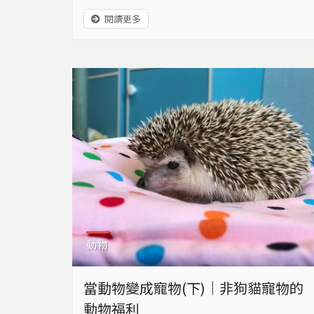
者反彈後，農委會表示將只針對哺乳類修法(鼠
閱讀更多
兔貓狗)，金魚、烏龜等水族動物將不受限制，
引起熱議。
動物
當動物變成寵物(下)｜非狗貓寵物的
動物福利