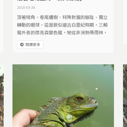
2018-03-26
頂著犄角、卷尾纏樹、特殊對握的腳趾、獨立
轉動的眼球，這是貌似遠古白堊紀時期，三觭
龍外表的傑克森變色龍。牠從非洲熱帶雨林，
被賣到台灣高雄這座城市，住在玻璃缸裡，和
閱讀更多
其他爬蟲動物待價而沽。