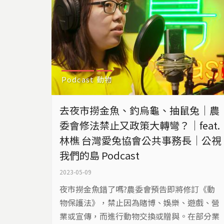
Podcast
動物
去夜市撈金魚、釣烏龜、抽鼠兔｜農
委會修法禁止又政策大轉彎？｜feat.
林樵 台灣愛兔協會公共事務長｜公視
我們的島 Podcast
2023-05-09
夜市撈金魚錯了嗎?農委會預告即將修訂《動
物保護法》，禁止因為賭博、娛樂、遊戲、營
業或宣傳，而進行動物交換或贈與。在部分業