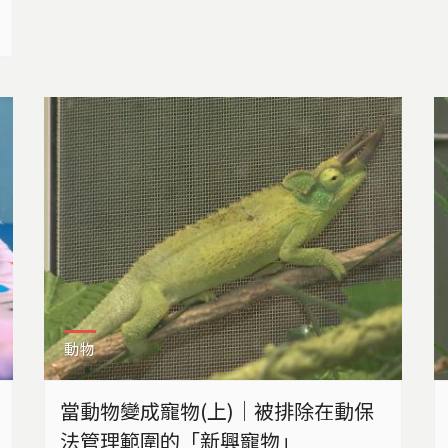
始，就不斷地被繁殖戶用藥物刺激生蛋，我們
救了好多鸚鵡，都是過度生產、脫肛，非常可
憐。」台灣鳥類救援協會秘書長吳峮毅說。 台
灣鳥類救援協會希望，動保法對於犬貓之外的
特殊寵物繁殖，...
動物
當動物變成寵物(上)｜被排除在動保
法管理範圍的「新興寵物」