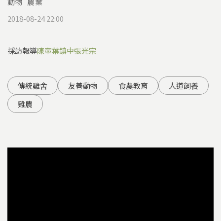
動物
農業
2018-08-24 22:00
採訪報導
陳寧
葉鎮中
張光宗
傳統雞舍
友善動物
食農教育
人道飼養
雞農