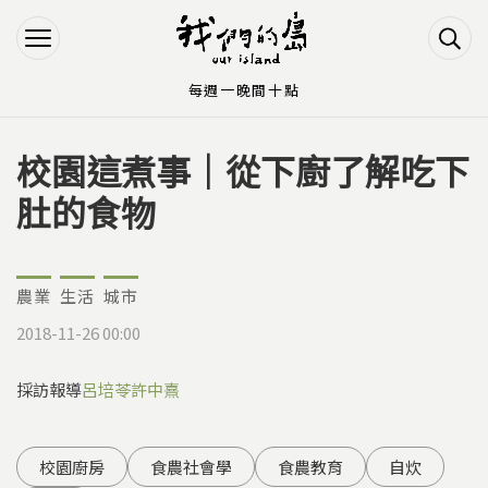
Jump to Main content
Jump to Navigation
每週一晚間十點
校園這煮事｜從下廚了解吃下
您在這裡
肚的食物
農業
生活
城市
2018-11-26 00:00
採訪報導
呂培苓
許中熹
校園廚房
食農社會學
食農教育
自炊