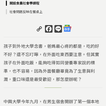
開設食農社會學課程
社會問題反映在餐桌上
C
F
Li
o
a
n
p
c
e
孩子到外地大學念書，爸媽最心疼的都是，吃的好
y
e
不好？還不忘叮嚀，在外面吃東西要注意。但其實
Li
b
孩子在外面吃飯，能夠吃得如同營養專家說的標
n
o
k
o
準，也不容易，因為外面餐廳畢竟為了生意與利
k
潤，重口味還是最受歡迎，那怎麼辦呢？
中興大學今年九月，在男生宿舍開辦了第一個本地