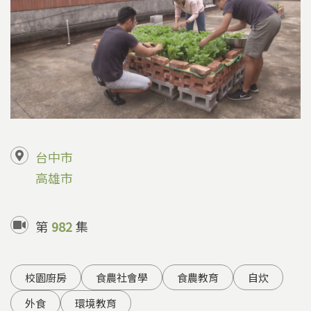
台中市
高雄市
第
982
集
校園廚房
食農社會學
食農教育
自炊
外食
環境教育