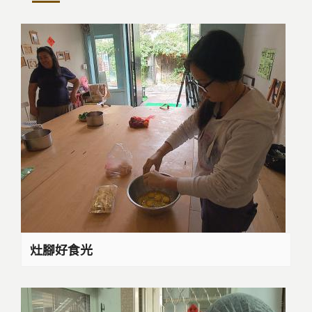
灶腳好食光