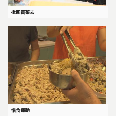
揪團買菜去
惜食運動