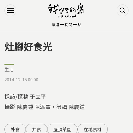
Jump to Main content
Jump to Navigation
每週一晚間十點
灶腳好食光
您在這裡
生活
2014-12-15 00:00
採訪/撰稿 于立平
攝影 陳慶鍾 陳添寶，剪輯 陳慶鍾
外食
共食
屋頂菜園
在地食材