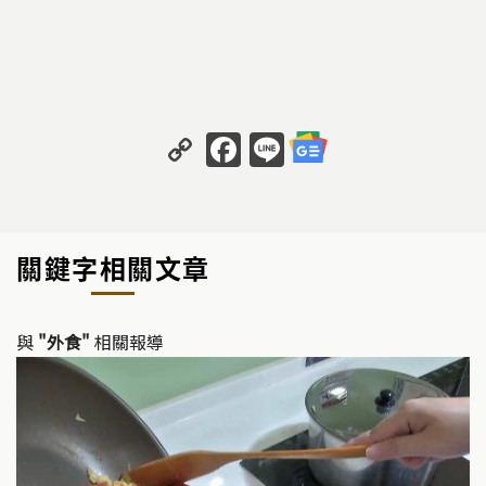
C
F
Li
o
a
n
p
c
e
y
e
關鍵字相關文章
Li
b
n
o
k
o
與
"外食"
相關報導
k