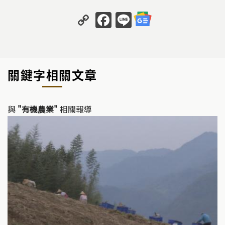
C
F
Li
o
a
n
p
c
e
y
e
關鍵字相關文章
Li
b
n
o
k
o
與
"有機農業"
相關報導
k