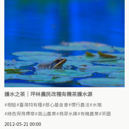
護水之茶｜坪林農民改種有機茶護水源
樹蛙
臺灣特有種
慈心基金會
慣行農法
水雉
綠色保育標章
高山農業
翡翠水庫
有機農業
茶園
2012-05-21 00:00