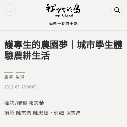
Jump to Main content
Jump to Navigation
每週一晚間十點
護專生的農園夢｜城市學生體
您在這裡
驗農耕生活
農業
生活
2012-05-28 00:00
採訪/撰稿 郭志榮
攝影 陳志昌 陳忠峰，剪輯 陳志昌