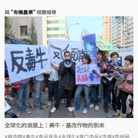
與
"有機農業"
相關報導
全球化的浪頭上：美牛、基改作物的到來
瘦肉精
美牛
食品安全
全球化
進口肉品
市場
防檢局