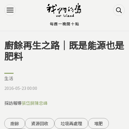
Jump to Main content
Jump to Navigation
每週一晚間十點
廚餘再生之路｜既是能源也是
您在這裡
肥料
生活
2016-05-23 00:00
採訪報導
張岱屏
陳忠峰
廚餘
資源回收
垃圾再處理
堆肥