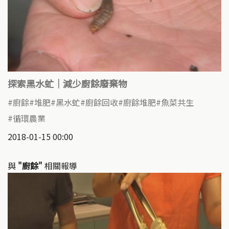
探索黑水虻｜減少廚餘廢棄物
廚餘
堆肥
黑水虻
廚餘回收
廚餘堆肥
魚菜共生
循環農業
2018-01-15 00:00
與
"廚餘"
相關報導