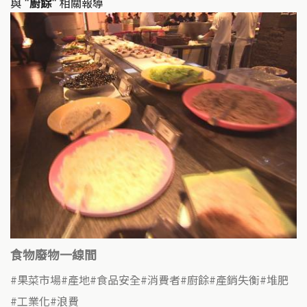
與
"廚餘"
相關報導
食物廢物一線間
果菜市場
產地
食品安全
消費者
廚餘
產銷失衡
堆肥
工業化
浪費