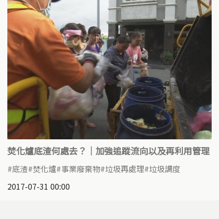
焚化爐底渣何處去？｜加強追蹤流向以及再利用管理
底渣
焚化爐
事業廢棄物
垃圾再處理
垃圾調度
2017-07-31 00:00