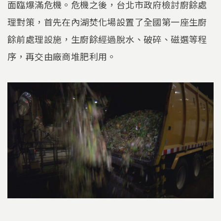
面臨爆滿危機。危機之後，台北市政府檢討廚餘處
理對策，首先在內湖焚化場設置了全國第一座生廚
餘前處理設施，生廚餘經過脫水、破碎、磁選等程
序，再交由廠商堆肥利用。