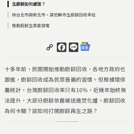
生廚餘如何處理？
除台北市與新北市，其他縣市生廚餘回收率低
推動廚餘生質能發電
C
F
Li
o
a
n
p
c
e
十多年前，民間開始推動廚餘回收，各地方政府也
y
e
跟進，廚餘回收成為民眾普遍的習慣。但根據環保
Li
b
署統計，台灣廚餘回收率只有10％，近幾年始終無
n
o
k
o
法提升，大部分廚餘依舊被送進焚化爐。廚餘回收
k
為何卡關？該如何打開廚餘再生之路？