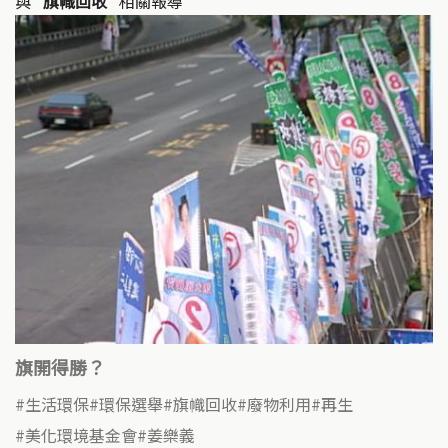
與
"旗幟回收"
相關報導
旗開得勝？
生活環保
環保選舉
旗幟回收
廢物利用
再生
美化環境基金會
姜樂義