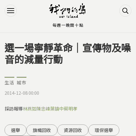
Jump to Main content
Jump to Navigation
每週一晚間十點
選一場寧靜革命｜宣傳物及噪
您在這裡
音的減量行動
生活
城市
2014-12-08 00:00
採訪報導
林燕如
陳忠峰
葉鎮中
蔡明孝
選舉
旗幟回收
資源回收
環保選舉