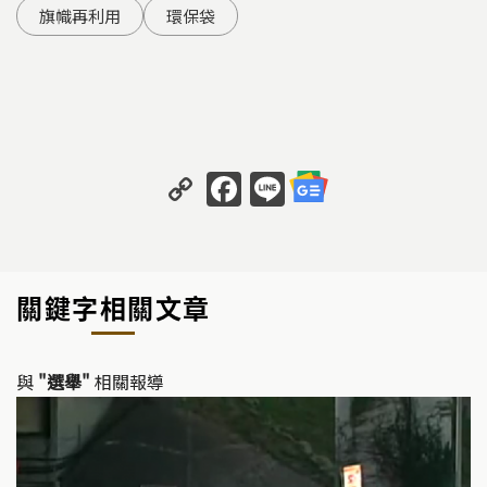
旗幟再利用
環保袋
C
F
Li
o
a
n
p
c
e
y
e
關鍵字相關文章
Li
b
n
o
k
o
與
"選舉"
相關報導
k