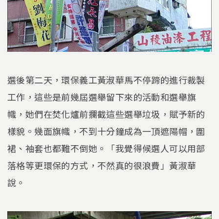
選後第二天，環保義工黃淑華馬不停蹄的進行裁製
工作，這些是前幾屆選舉留下來的活動和選舉旗
幟，她們在焚化爐前攔截這些選舉垃圾，賦予新的
樣貌。幾面旗幟，不到十分鐘成為一頂遮陽帽，圍
裙、袖套也都難不倒她。「我覺得候選人可以用部
落格等更環保的方式，不然真的很浪費」黃淑華
說。