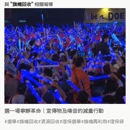
與
"旗幟回收"
相關報導
選一場寧靜革命｜宣傳物及噪音的減量行動
選舉
旗幟回收
資源回收
環保選舉
旗幟再利用
環保袋