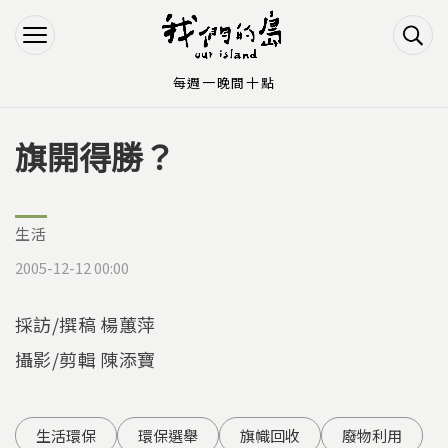
Jump to Main content
Jump to Navigation
每週一晚間十點
旗開得勝？
您在這裡
生活
2005-12-12 00:00
採訪/撰稿 楊蕙萍
攝影/剪輯 陳添寶
生活環保
環保選舉
旗幟回收
廢物利用