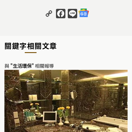
C
F
Li
o
a
n
p
c
e
y
e
關鍵字相關文章
Li
b
n
o
k
o
與
"生活環保"
相關報導
k