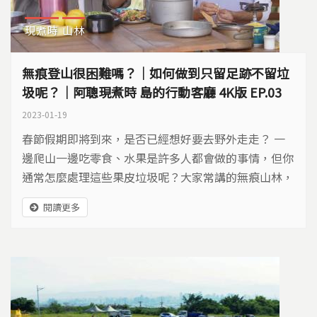
現煮時
山林
無痕登山很困難嗎？｜如何做到只留足跡不留垃
圾呢？｜阿聰現煮時 島的行動客廳 4K版 EP.03
2023-01-19
春節假期即將到來，是否已經想好要去野外走走？ 一
邊爬山一邊吃零食、水果是許多人都會做的事情，但你
通常怎麼處理這些果皮垃圾呢？大家常講的無痕山林，
出入山間來去不留痕跡，是不是很困難？！ 在開放山
閱讀更多
林之後，很多人走入山林，但常常忘記尊重山林，只要
時刻記得山林是主人，我們是客人，人與自然的關係建
立在這樣的一個互動上，無痕山林就容易落實了。 此
外，在親近山林美麗的背後，又有什麼我們容易忽視的
安全問題，...