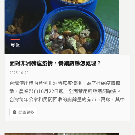
農業
面對非洲豬瘟疫情，養豬廚餘怎處理？
2025-10-29
台灣傳出境內首例非洲豬瘟疫情後，為了杜絕疫情擴
散，農業部自10月22日起，全面禁用廚餘餵飼豬隻。
台灣每年公家和民間回收的廚餘量約有77.2萬噸，其中
有六成約48.3萬噸，是交給豬隻大軍來消滅，在禁餵豬
閱讀更多
隻廚餘之後，這些養豬廚餘都去了哪裡？