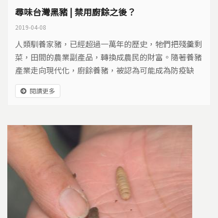
尋味台灣黑豬 | 禁用廚餘之後？
2019-04-08
人類馴養家豬，已經超過一萬年的歷史，牠們把殘羹剩
菜，田間的農業副產品，轉換成農民的財富。隨著養豬
產業走向現代化，廚餘養豬，被認為可能成為防疫缺
口。台灣每年回收的廚餘，高達55萬公噸，其中有6
閱讀更多
2%，都成為豬的大餐。廚餘不養豬之後，該送往哪
裡？台灣的黑豬產業，會不會隨著禁令，漸漸消失？