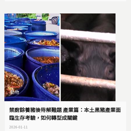
劃的期程真的可以如期達標嗎？
動物
禁廚餘養豬後待解難題 產業篇：本土黑豬產業面
臨生存考驗，如何轉型成關鍵
2026-01-11