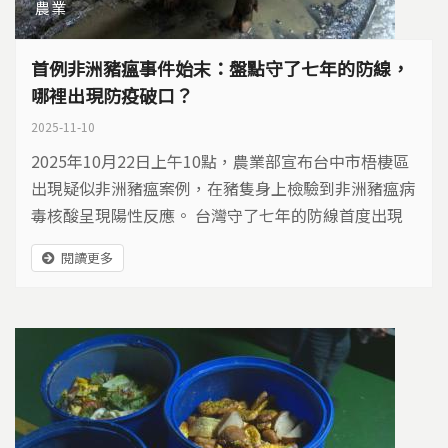
農業
首例非洲豬瘟事件始末：盤點守了七年的防線，
哪裡出現防疫破口？
2025-11-10
2025年10月22日上午10點，農業部宣布台中市梧棲區
出現疑似非洲豬瘟案例，在豬隻身上檢驗到非洲豬瘟病
毒核酸呈現陽性反應。 台灣守了七年的防線首度出現
破口，為全台養豬產業投下震撼彈。面對非洲豬瘟來
閱讀更多
襲，台灣如臨大敵，展開豬肉產業保衛戰…