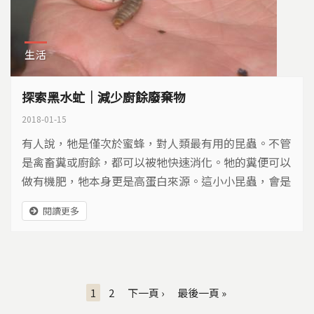
生活
探索黑水虻｜減少廚餘廢棄物
2018-01-15
有人說，牠是僅次於蜜蜂，對人類最有用的昆蟲。不管
是禽畜糞或廚餘，都可以被牠快速消化。牠的糞便可以
做有機肥，牠本身更是高蛋白來源。這小小昆蟲，會是
轉化人類煩惱、提供食物來源的救星嗎？
閱讀更多
頁面
1
2
下一頁 ›
最後一頁 »