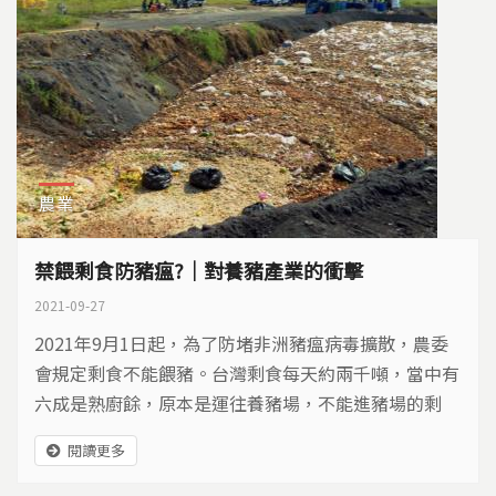
農業
禁餵剩食防豬瘟?｜對養豬產業的衝擊
2021-09-27
2021年9月1日起，為了防堵非洲豬瘟病毒擴散，農委
會規定剩食不能餵豬。台灣剩食每天約兩千噸，當中有
六成是熟廚餘，原本是運往養豬場，不能進豬場的剩
食，要改去哪裡？邊境防守、境內防疫與剩食去化，是
閱讀更多
否能因為這場危機，找出更好的運作模式呢？