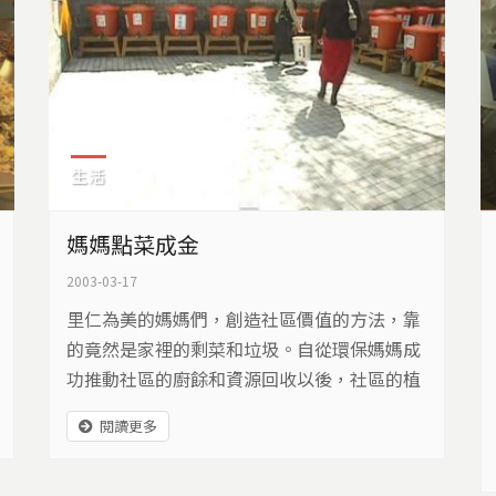
生活
媽媽點菜成金
2003-03-17
里仁為美的媽媽們，創造社區價值的方法，靠
的竟然是家裡的剩菜和垃圾。自從環保媽媽成
功推動社區的廚餘和資源回收以後，社區的植
栽株株都像打過蠟一樣地光亮，青蛙、綠繡
閱讀更多
眼、白頭翁都變成社區的常客，社區的環境變
好，里仁為美也開始身價百倍……