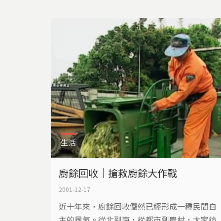
生活
廚餘回收｜搶救廚餘大作戰
2001-12-17
近十年來，廚餘回收儼然已經形成一種民間自
主的風氣。從北到南，從都市到農村，大家彷