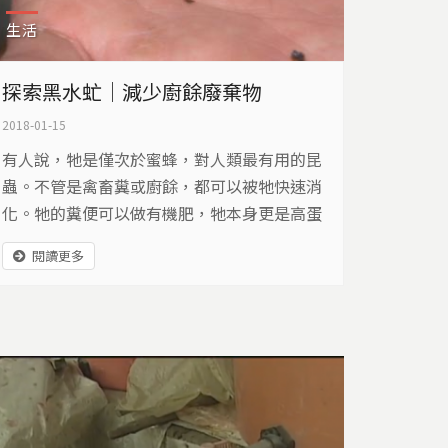
生活
探索黑水虻｜減少廚餘廢棄物
2018-01-15
有人說，牠是僅次於蜜蜂，對人類最有用的昆
蟲。不管是禽畜糞或廚餘，都可以被牠快速消
化。牠的糞便可以做有機肥，牠本身更是高蛋
白來源。這小小昆蟲，會是轉化人類煩惱、提
閱讀更多
供食物來源的救星嗎？