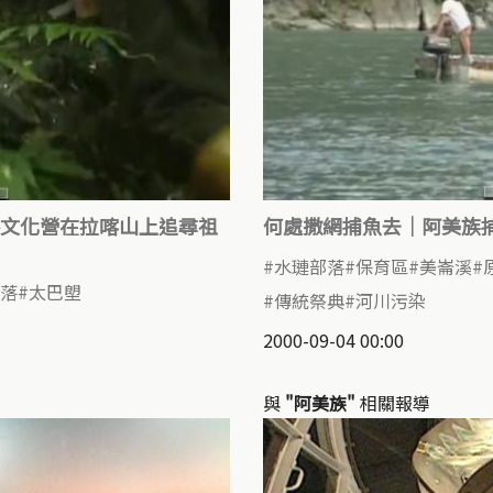
文化營在拉喀山上追尋祖
何處撒網捕魚去｜阿美族
水璉部落
保育區
美崙溪
落
太巴塱
傳統祭典
河川污染
2000-09-04 00:00
與
"阿美族"
相關報導