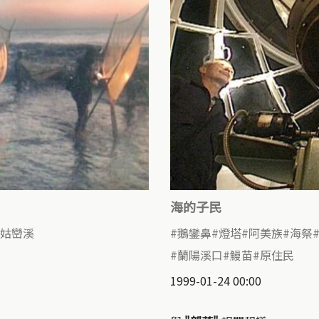
海的子民
姑巒溪
鵝鑾鼻
燈塔
阿美族
海祭
蘭陽溪口
鰻苗
原住民
1999-01-24 00:00