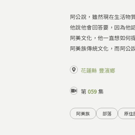
阿公說，雖然現在生活物
他說他會回答要，因為他
阿美文化，他一直想如何
阿美族傳統文化，而阿公
花蓮縣
豐濱鄉
第
059
集
阿美族
部落
原住