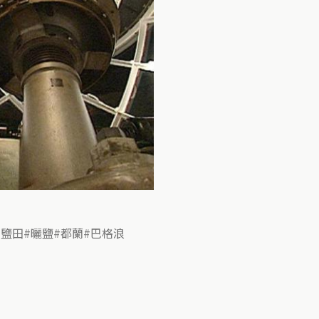
鹽田
曬鹽
都蘭
巴格浪