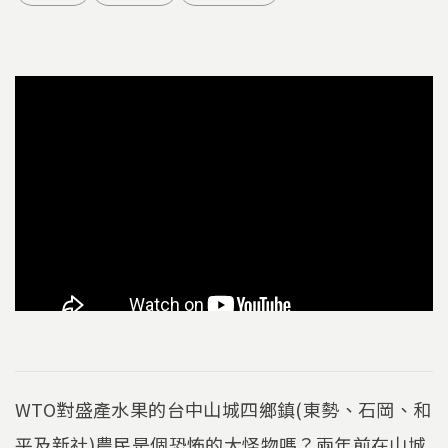
WTO對盛產水果的台中山城四鄉鎮(東勢、石岡、和
平及新社)農民是個恐怖的大怪物嗎？兩年前在山城