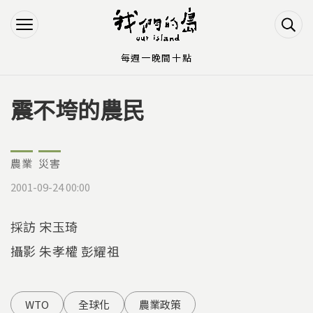
Jump to Main content
Jump to Navigation
每週一晚間十點
震不垮的農民
您在這裡
農業
災害
2001-09-24 00:00
採訪 宋玉琦
攝影 朱孝權 彭耀祖
WTO
全球化
農業政策