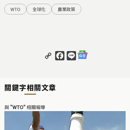
WTO
全球化
農業政策
C
F
Li
o
a
n
p
c
e
y
e
關鍵字相關文章
Li
b
n
o
k
o
與
"WTO"
相關報導
k