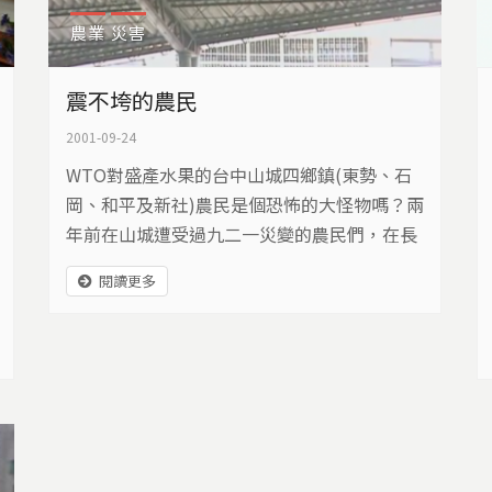
農業
災害
震不垮的農民
2001-09-24
WTO對盛產水果的台中山城四鄉鎮(東勢、石
岡、和平及新社)農民是個恐怖的大怪物嗎？兩
年前在山城遭受過九二一災變的農民們，在長
期面臨國內的經濟不景氣與台灣即將入會(WT
閱讀更多
O)的市場轉變，會如何因應？同時台灣的農產
品具有哪些優勢可以進駐國際市場？本集將由
數位農民(劉耕銘、林月霞及曾榮滿)現身說
法，提出網路行銷可能是一個機會，降低銷售
成本，鞏固國內市場；而生化科技技術也可以
運用來與進口產品抗衡。然而最重要的是，主
政者與社會大眾是不是能夠超越經濟的生產價