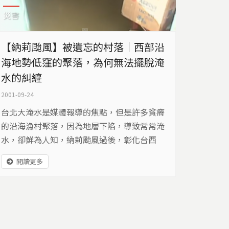
災害
【納莉颱風】被遺忘的村落｜西部沿
海地勢低窪的聚落，為何無法擺脫淹
水的糾纏
2001-09-24
台北大淹水是媒體報導的焦點，但是許多貧瘠
的沿海漁村聚落，因為地層下陷，導致常常淹
水，卻鮮為人知，納莉颱風過後，彰化台西
鄉、雲林五港村、嘉義圍潭村幾乎整座村莊、
閱讀更多
人、學校、墳墓都浸泡在水中，它們就像被遺
忘的村落一樣。