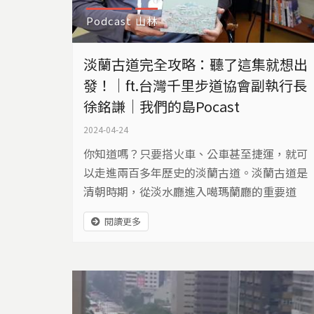
Podcast
山林
淡蘭古道完全攻略：聽了這集就想出
發！｜ft.台灣千里步道協會副執行長
徐銘謙｜我們的島Pocast
2024-04-24
你知道嗎？只要搭火車、公車甚至捷運，就可
以走進兩百多年歷史的淡蘭古道。淡蘭古道是
清朝時期，從淡水廳進入噶瑪蘭廳的重要道
路。兩百多年來，官方、民間與茶商，分別開
閱讀更多
闢出綿密路網，也就是後來發展為北路(官
路)、中路(民路)與南路(茶路)等三條主要路
線。