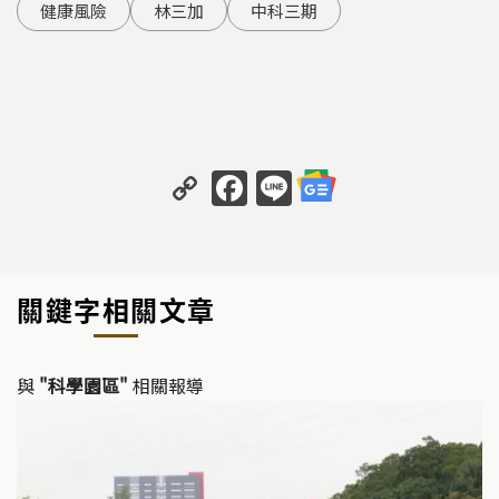
健康風險
林三加
中科三期
C
F
Li
o
a
n
p
c
e
y
e
關鍵字相關文章
Li
b
n
o
k
o
與
"科學園區"
相關報導
k