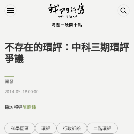
Jump to Main content
Jump to Navigation
每週一晚間十點
不存在的環評：中科三期環評
您在這裡
爭議
開發
2014-05-18 00:00
採訪報導
陳慶鍾
科學園區
環評
行政訴訟
二階環評