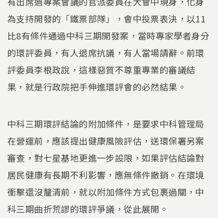
有出席過專案會議的官派委員在大會中現身，化身
為支持開發的「鐵票部隊」，會中投票表決，以11
比8有條件通過中科三期開發案，當時專家學者身分
的環評委員，有人退席抗議，有人當場請辭。前環
評委員李根政說，這樣惡質不尊重專業的審議結
果，就是行政院把手伸進環評會的必然結果。
中科三期環評結論的附加條件，是要求中科管理局
在營運前，應該提出健康風險評估，送環保署另案
審查，對七星基地更進一步設限，如果評估結論對
居民健康有長期不利影響，應無條件撤銷。在環境
衝擊還沒釐清前，就以附加條件方式包裹過關，中
科三期曲折荒謬的環評爭議，從此展開。