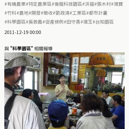
有機農業
特定農業區
後龍科技園區
洪箱
張木村
灣寶
竹科
農地
開發
徵收
劉政鴻
工業區
都市計畫
科學園區
吳敦義
促產條例
田守喜
璞玉
台知園區
2011-12-19 00:00
與
"科學園區"
相關報導