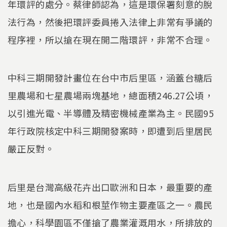
年環評的處分。蔡律師認為，這是環保署刻意的脫
法行為，然後把環評委員捲入法律上非常有爭議的
程序裡，所以搶在現在開二階環評，非常不合理。
中科三期開發計畫位在台中市后里區，涵蓋台糖后
里農場和七星農場兩塊基地，總面積246.27公頃，
以引進光電、半導體及精密機械產業為主。民國95
年行政院核定中科三期開發案時，即遭到后里居民
嚴正反對。
后里是台灣高級花卉出口歐洲和日本，最重要的產
地，也是國內水稻和根莖作物主要產區之一。農民
擔心，科學園區不僅搶了農業灌溉用水，所排放的