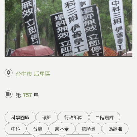
台中市
后里區
第
757
集
科學園區
環評
行政訴訟
二階環評
中科
台糖
廖本全
詹順貴
馮詠淮