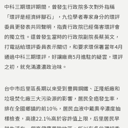
中科三期環評期間，曾發生行政院多次對外指稱
「環評是經濟絆腳石」，九位學者專家身分的環評
委員更發表共同聲明，指責行政院已經傷害環評會
的獨立性。還曾發生當時的行政院副院長蔡英文，
打電話給環評委員表示關切，和要求環保署當年4月
通過中科三期環評，好讓廠商5月進駐的疑雲，環評
之初，就充滿濃濃政治味。
台中市后里區長期以來受到豐興鋼鐵、正隆紙廠和
垃圾焚化廠三大污染源的影響，居民全癌發生率，
排在全國鄉鎮的前10％，居民血液中戴奧辛濃度抽
樣檢查，高達22.1％高於容許值上限，后里居民早