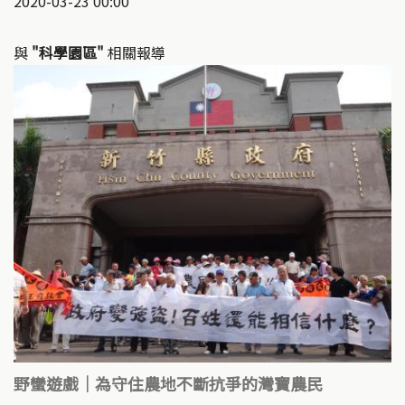
2020-03-23 00:00
與
"科學園區"
相關報導
野蠻遊戲｜為守住農地不斷抗爭的灣寶農民